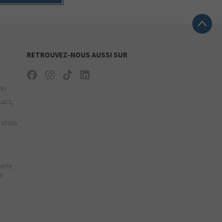
RETROUVEZ-NOUS AUSSI SUR
ain
sacs,
ration
gerie
s