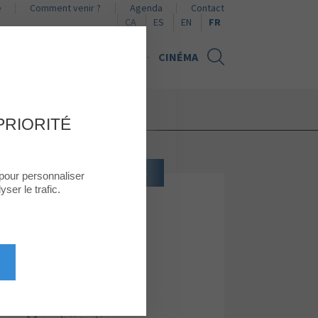
e
Comment venir ?
Agenda
Contact
Naviguer en català
Naviguer en español
Browse in English
CA
ES
EN
FR
UALITÉS
CARTE CADEAU
CINÉMA
PRIORITÉ
IJOUX, HORLOGERIE ET ACCESSOIRES
 pour personnaliser
ser le trafic.
SO-OR