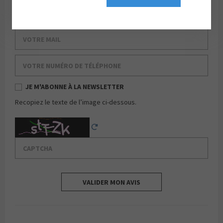
Votre nom de famille
Votre mail
Votre numéro de téléphone
JE M'ABONNE À LA NEWSLETTER
Recopiez le texte de l’image ci-dessous.
Captcha
Reload Captcha
VALIDER MON AVIS