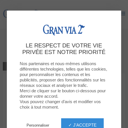
Gran Via 2
Gran Via 2
Donnez votre avis
LE RESPECT DE VOTRE VIE
TAILOR & CO
PRIVÉE EST NOTRE PRIORITÉ
Nos partenaires et nous-mêmes utilisons
ALLER À LA BOUTIQUE
différentes technologies, telles que les cookies,
pour personnaliser les contenus et les
publicités, proposer des fonctionnalités sur les
1
2
3
4
5
Votre note
réseaux sociaux et analyser le trafic.
Merci de cliquer sur le bouton ci-dessous pour
Votre message
donner votre accord.
Vous pouvez changer d’avis et modifier vos
choix à tout moment.
Votre prénom
✓ J'ACCEPTE
Personnaliser