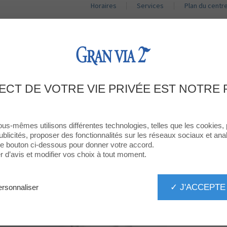
Horaires
Services
Plan du centr
BOUTIQUES
RESTAURANTS
PROMOTIONS
ACT
BIENVENUE À LA BOUTIQUE
ECT DE VOTRE VIE PRIVÉE EST NOTRE 
TECNOGALLERY
ous-mêmes utilisons différentes technologies, telles que les cookies,
ublicités, proposer des fonctionnalités sur les réseaux sociaux et analy
 le bouton ci-dessous pour donner votre accord.
d’avis et modifier vos choix à tout moment.
✓ J'ACCEPTE
rsonnaliser