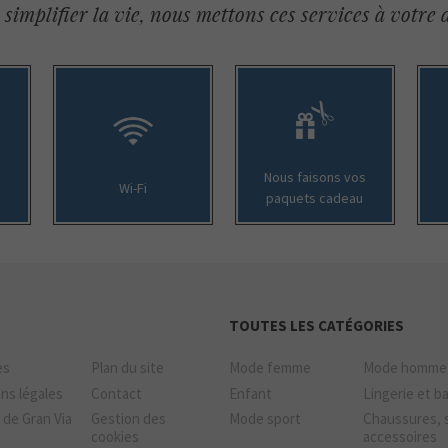
simplifier la vie, nous mettons ces services à votre 
Nous faisons vos
Wi-Fi
paquets cadeau
TOUTES LES CATÉGORIES
es
Plan du site
Mode femme
Mode homme
ns légales
Contact
Enfant
Lingerie et b
 de Gran Via
Gestion des
Mode sport
Chaussures, 
cookies
accessoires