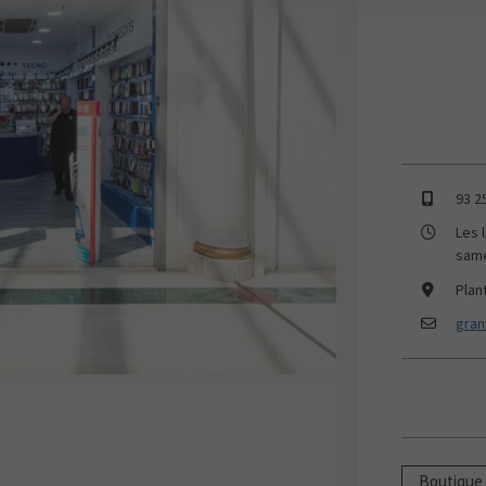
93 2
Les 
same
Plan
gran
Boutique 