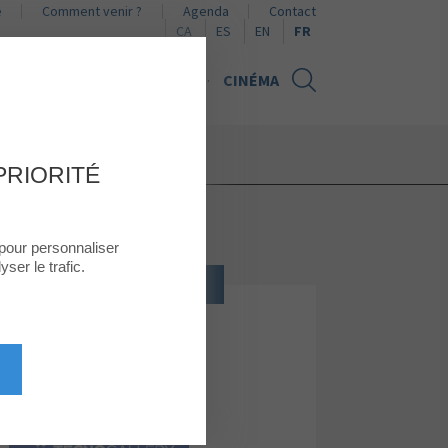
e
Comment venir ?
Agenda
Contact
Naviguer en català
Naviguer en español
Browse in English
CA
ES
EN
FR
UALITÉS
CARTE CADEAU
CINÉMA
PRIORITÉ
 pour personnaliser
ser le trafic.
CULTURE, LOISIRS, TECHNOLOGIE
TECNOGALLERY