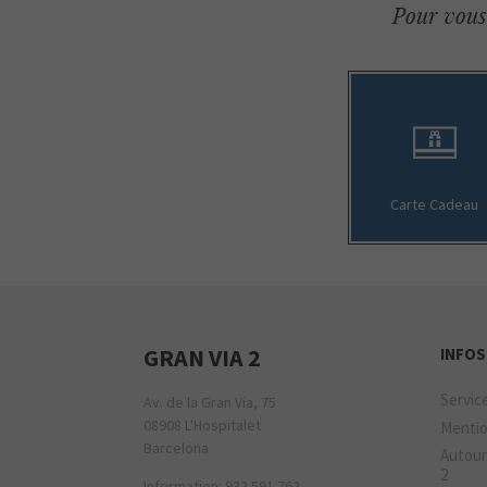
Pour vous 
Carte Cadeau
GRAN VIA 2
INFOS
Servic
Av. de la Gran Via, 75
08908 L'Hospitalet
Mentio
Barcelona
Autour
2
Information: 932 591 762.