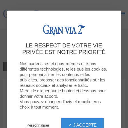
Gran Via 2
Gran Via 2
Bienvenue à la boutique
LE RESPECT DE VOTRE VIE
THE PHONE HOUSE FOTOPRIX
PRIVÉE EST NOTRE PRIORITÉ
Nos partenaires et nous-mêmes utilisons
RETOUR À LA LISTE
différentes technologies, telles que les cookies,
pour personnaliser les contenus et les
CULTURE, LOISIRS, TECHNOLOGIE
publicités, proposer des fonctionnalités sur les
réseaux sociaux et analyser le trafic.
Merci de cliquer sur le bouton ci-dessous pour
THE PHONE HOUSE FOTOPRIX
donner votre accord.
Vous pouvez changer d’avis et modifier vos
choix à tout moment.
✓ J'ACCEPTE
Personnaliser