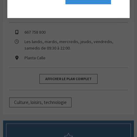
667 758 800
Les lundis, mardis, mercredis, jeudis, vendredis,
samedis de 09:30 à 22:00.
Planta Calle
AFFICHER LE PLAN COMPLET
Culture, loisirs, technologie