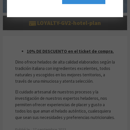
LOYALTY-GV2-hotel-plan
10% DE DESCUENTO EN EL TICKET DE COMP
10% DE DESCUENTO en el ticket de compra.
Dino ofrece helados de alta calidad elaborados según la
tradición italiana con ingredientes excelentes, todos
naturales y escogidos en los mejores territorios, a
través de una minuciosa y atenta selección.
El cuidado artesanal de nuestros procesos y la
investigación de nuestros expertos heladeros, nos
permiten ofrecer experiencias de placer y gusto a
todos los que aman el helado auténtico, cualesquiera
que sean sus necesidades y preferencias nutricionales.
Publié le : 27 septembre 2023