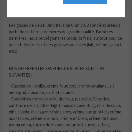
GELATI DINO ITALIA
Les glaces de Gelati Dino Italia de Gran Via 2 sont élaborées à
partir de matières premières de grande qualité. Parmi ces
dernières, nous privilégions les produits frais, surtout pour ce
qui est des fruits et des graisses animales (lait, crème, yaourt,
etc.)
NOS DIFFÉRENTES SAVEURS DE GLACES SONT LES
SUIVANTES :
- Classiques : vanille, crème fouettée, crème catalane, lait
meringué, noisette, café et caramel.
- Spécialités : stracciatella, tiramisu, pistache, Smarties,
confiture de lait, After-Eight, noix de coco Boig, noix de coco,
piña colada, malaga et raisins secs, crème aux griottes, crème
aux fraises, crème aux noix, crème et Oreo, crème de fraise,
panna cotta, turron de Xixona, roquefort aux noix, flan,
cassata, capuccino, cannelle, vanille Bourbon, crème fouetté