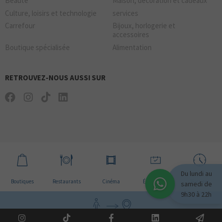
Beauté
Maison, décoration et cadeaux
Culture, loisirs et technologie
services
Carrefour
Bijoux, horlogerie et
accessoires
Boutique spécialisée
Alimentation
RETROUVEZ-NOUS AUSSI SUR
Du lundi au
Boutiques
Restaurants
Cinéma
Évènement
Horaires
samedi de
9h30 à 22h