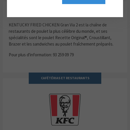
KFC
KENTUCKY FRIED CHICKEN Gran Via 2 est la chaîne de
restaurants de poulet la plus célèbre du monde, et ses
spécialités sont le poulet Recette Original®, Croustillant,
Brazer et les sandwiches au poulet fraîchement préparés.
Pour plus d'information: 93 259 09 79
CAFÉTÉRIAS ET RESTAURANTS
KFC