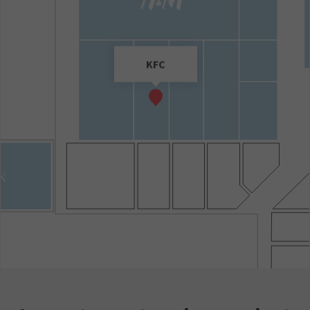
KFC
K