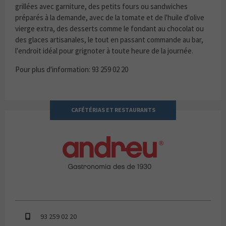
grillées avec garniture, des petits fours ou sandwiches
préparés à la demande, avec de la tomate et de l'huile d'olive
vierge extra, des desserts comme le fondant au chocolat ou
des glaces artisanales, le tout en passant commande au bar,
l'endroit idéal pour grignoter à toute heure de la journée.
Pour plus d'information: 93 259 02 20
CAFÉTÉRIAS ET RESTAURANTS
ANDREU
93 259 02 20