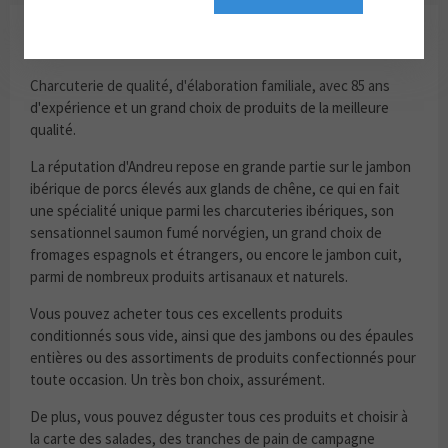
ANDREU
Charcuterie de qualité, d'élaboration familiale, avec 85 ans
d'expérience et un grand choix de produits de la meilleure
qualité.
La réputation d'Andreu repose en grande partie sur le jambon
ibérique de porcs élevés aux glands de chêne, ce qui en fait
une spécialité unique parmi les charcuteries ibériques, son
sensationnel saumon fumé norvégien, un grand choix de
fromages espagnols et étrangers, ou encore le jambon cuit,
parmi de nombreux produits artisanaux et naturels.
Vous pouvez acheter tous ces excellents produits
conditionnés sous vide, ainsi que des jambons ou des épaules
entières ou des assortiments de produits confectionnés pour
toute occasion. Un très bon choix, assurément.
De plus, vous pouvez déguster tous ces produits et choisir à
la carte des salades, des tranches de pain de campagne