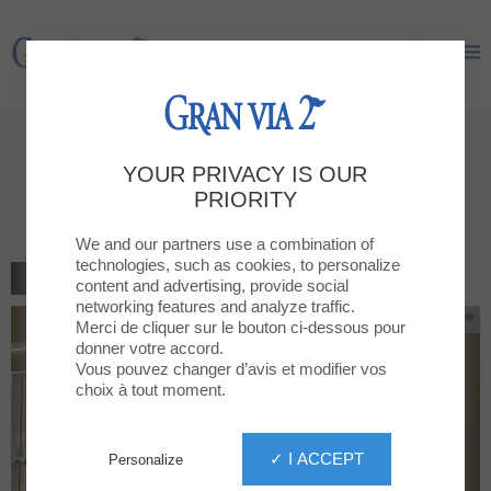
Gran Via 2
Gran Via 2
Nueva Apertura de Ale-Hop en
YOUR PRIVACY IS OUR
Gran Via 2: ¡Descubre la Magia
PRIORITY
de las Compras!
We and our partners use a combination of
technologies, such as cookies, to personalize
BACK TO THE LIST
content and advertising, provide social
networking features and analyze traffic.
Merci de cliquer sur le bouton ci-dessous pour
donner votre accord.
Vous pouvez changer d’avis et modifier vos
choix à tout moment.
✓ I ACCEPT
Personalize