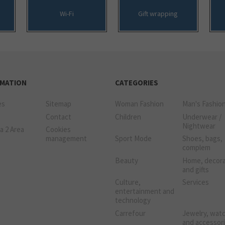
Wi-Fi
Gift wrapping
RMATION
CATEGORIES
es
Sitemap
Woman Fashion
Man's Fashio
Contact
Children
Underwear /
Nightwear
a 2 Area
Cookies
management
Sport Mode
Shoes, bags,
complem
Beauty
Home, decora
and gifts
Culture,
Services
entertainment and
technology
Carrefour
Jewelry, wat
and accessor