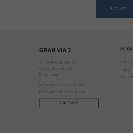
Gift Card
GRAN VIA 2
INFO
Servic
Av. de la Gran Via, 75
08908 L'Hospitalet
Legal
Barcelona
Gran Vi
Informations: 932 591 762.
Management: 932 591 572.
ITINERARY