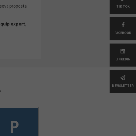
 seva proposta
TIK TOK
 equip expert
,
FACEBOOK
LINKEDIN
NEWSLETTER
e