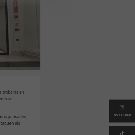
TGE!
a trobaràs en
 amb un
.
INSTAGRAM
cions pensades
staquen els