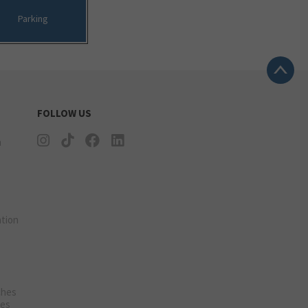
Parking
FOLLOW US
n
tion
ches
ies