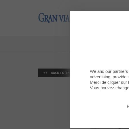
Gran Via 2
Gran Via 2
GEOX R
We and our partners 
BACK TO THE LIST
advertising, provide 
Merci de cliquer sur
Vous pouvez changer 
P