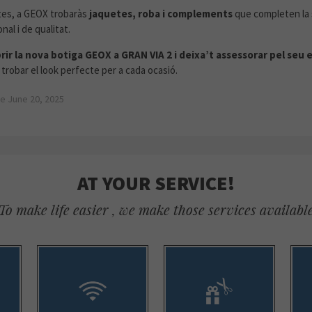
tes, a GEOX trobaràs
jaquetes, roba i complements
que completen la
al i de qualitat.
rir la nova botiga GEOX a GRAN VIA 2 i deixa’t assessorar pel seu
 trobar el look perfecte per a cada ocasió.
e June 20, 2025
AT YOUR SERVICE!
To make life easier , we make those services availabl