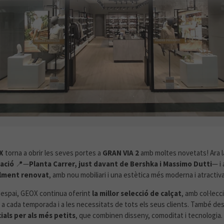
RE A GRAN VIA 2 AMB NOVA UBICACIÓ I NOVA IMA
X
torna a obrir les seves portes a
GRAN VIA 2
amb moltes novetats! Ara l
ació
📍—
Planta Carrer, just davant de Bershka i Massimo Dutti
— i
lment renovat
, amb nou mobiliari i una estètica més moderna i atractiva
espai, GEOX continua oferint
la millor selecció de calçat
, amb col·lec
 a cada temporada i a les necessitats de tots els seus clients. També de
als per als més petits
, que combinen disseny, comoditat i tecnologia.