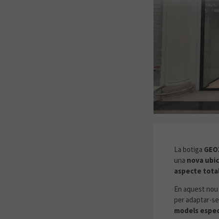
GEOX REOB
La botiga
GEO
una
nova ubic
aspecte tota
En aquest nou 
per adaptar-se
models especi