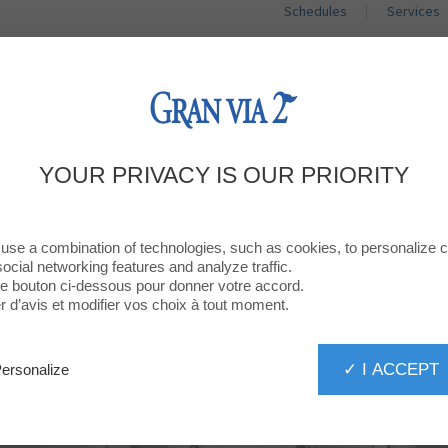
Schedules
Services
SHOPS
RESTAURANTS
PROMOTIO
EOBRE A GRAN VIA 2 AMB NOVA UBI
YOUR PRIVACY IS OUR PRIORITY
NOVA IMATGE!
use a combination of technologies, such as cookies, to personalize 
social networking features and analyze traffic.
 le bouton ci-dessous pour donner votre accord.
d’avis et modifier vos choix à tout moment.
✓ I ACCEPT
ersonalize