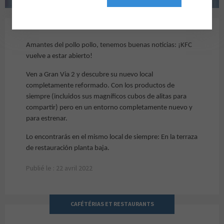
REAPERTURA: KFC
Amantes del pollo pollo, tenemos buenas noticias: ¡KFC
vuelve a estar abierto!
Ven a Gran Via 2 y descubre su nuevo local
completamente reformado. Con los productos de
siempre (incluidos sus magníficos cubos de alitas para
compartir) pero en un entorno completamente nuevo y
para estrenar.
Lo encontrarás en el mismo local de siempre: En la terraza
de restauración planta baja.
Publié le : 22 avril 2022
CAFÉTÉRIAS ET RESTAURANTS