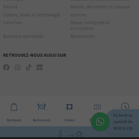
Beauté
Maison, décoration et cadeaux
Culture, loisirs et technologie
services
Carrefour
Bijoux, horlogerie et
accessoires
Boutique spécialisée
Alimentation
RETROUVEZ-NOUS AUSSI SUR
Du lundi au
Boutiques
Restaurants
Cinéma
Évènement
Horaires
samedi de
9h30 à 22h