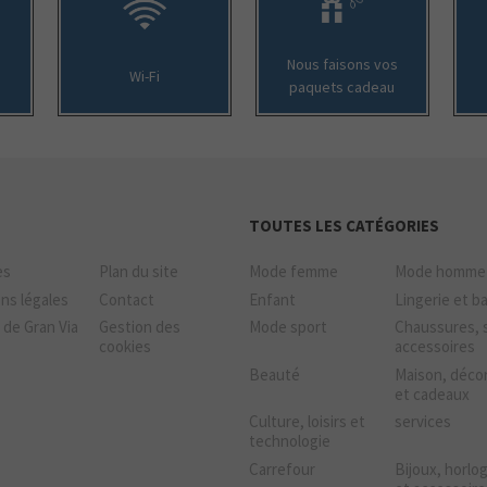
Nous faisons vos
Wi-Fi
paquets cadeau
TOUTES LES CATÉGORIES
es
Plan du site
Mode femme
Mode homme
ns légales
Contact
Enfant
Lingerie et b
 de Gran Via
Gestion des
Mode sport
Chaussures, 
cookies
accessoires
Beauté
Maison, déco
et cadeaux
Culture, loisirs et
services
technologie
Carrefour
Bijoux, horlo