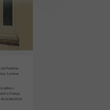
e perfumeria
ança. La nova
culines i
ment a França.
de la identitat