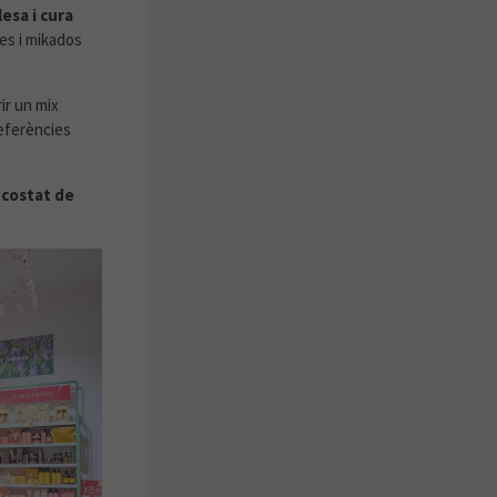
esa i cura
mes i mikados
ir un mix
referències
 costat de