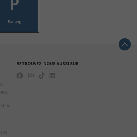
Parking
RETROUVEZ-NOUS AUSSI SUR
ain
sacs,
ration
gerie