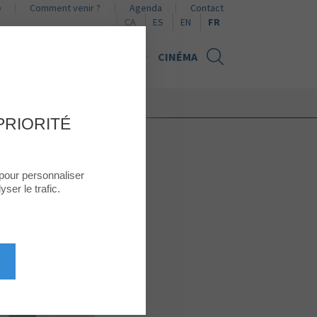
e
Comment venir ?
Agenda
Contact
Naviguer en català
Naviguer en español
Browse in English
CA
ES
EN
FR
UALITÉS
CARTE CADEAU
CINÉMA
!
PRIORITÉ
 pour personnaliser
ser le trafic.