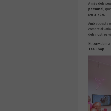
A més dels seu
personal
, que
per a la llar.
Amb aquesta ob
comercial vari
dels nostres vi
Et convidem a d
Tea Shop