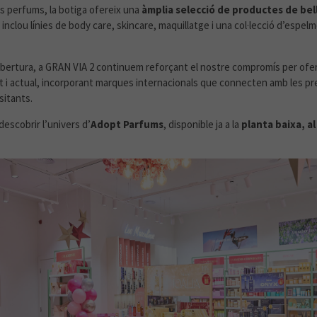
s perfums, la botiga ofereix una
àmplia selecció de productes de bell
 inclou línies de body care, skincare, maquillatge i una col·lecció d’espel
ertura, a GRAN VIA 2 continuem reforçant el nostre compromís per ofer
at i actual, incorporant marques internacionals que connecten amb les p
sitants.
escobrir l’univers d’
Adopt Parfums
, disponible ja a la
planta baixa, al