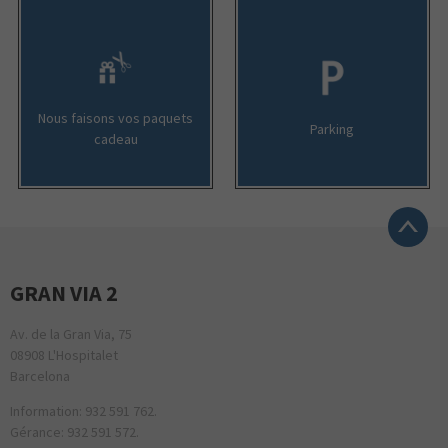
Nous faisons vos paquets
Parking
cadeau
GRAN VIA 2
Av. de la Gran Via, 75
08908 L'Hospitalet
Barcelona
Information: 932 591 762.
Gérance: 932 591 572.