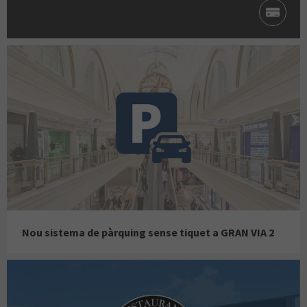
Nou sistema de pàrquing sense tiquet a GRAN VIA 2