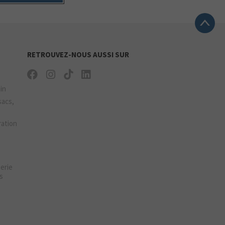
RETROUVEZ-NOUS AUSSI SUR
ain
sacs,
ration
gerie
s