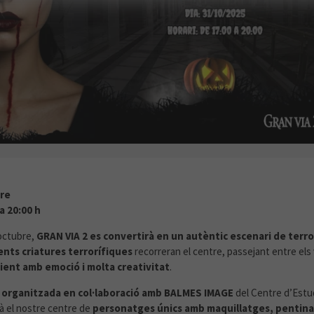
ARDA DE POR A GRAN VIA 2!
re
a 20:00 h
’octubre,
GRAN VIA 2 es convertirà en un autèntic escenari de terro
ents criatures terrorífiques
recorreran el centre, passejant entre els v
ent amb emoció i molta creativitat
.
,
organitzada en col·laboració amb BALMES IMAGE
del Centre d’Estu
à el nostre centre de
personatges únics amb maquillatges, pentinat