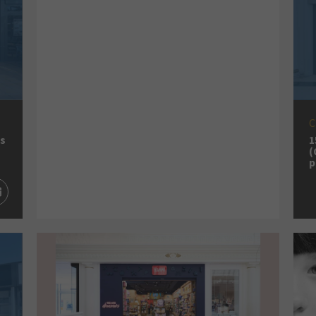
C
es
1
(
p