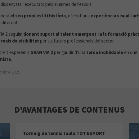
, dissenyats i executats pels alumnes de l’escola.
tindrà
el seu propi estil i història
, oferint una
experiència visual i art
ndiferent.
IA 2 seguim
donant suport al talent emergent i a la formació pràct
reals de visibilitat
per als futurs professionals del sector.
ubre t’esperem a
GRAN VIA 2
per gaudir d’una
tarda inoblidable
en què
nista
.
octobre 2025
D'AVANTAGES DE CONTENUS
Torneig de tennis taula TOT ESPORT