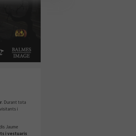
r
. Durant tota
isitants i
dis Jaume
s i vestuaris