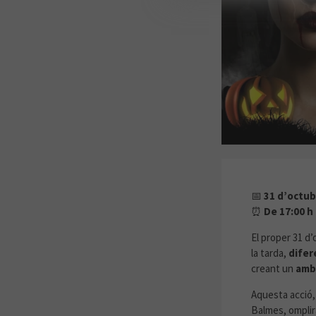
VIU UNA T
📅
31 d’octub
⏰
De 17:00 h 
El proper 31 d
la tarda,
difer
creant un
ambi
Aquesta acció
Balmes, omplir