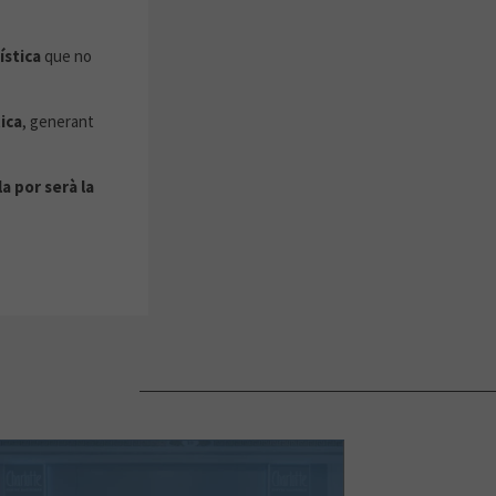
ística
que no
ica
, generant
la por serà la