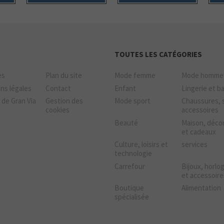
TOUTES LES CATÉGORIES
es
Plan du site
Mode femme
Mode homme
ns légales
Contact
Enfant
Lingerie et b
 de Gran Via
Gestion des
Mode sport
Chaussures, 
cookies
accessoires
Beauté
Maison, déco
et cadeaux
Culture, loisirs et
services
technologie
Carrefour
Bijoux, horlo
et accessoire
Boutique
Alimentation
spécialisée