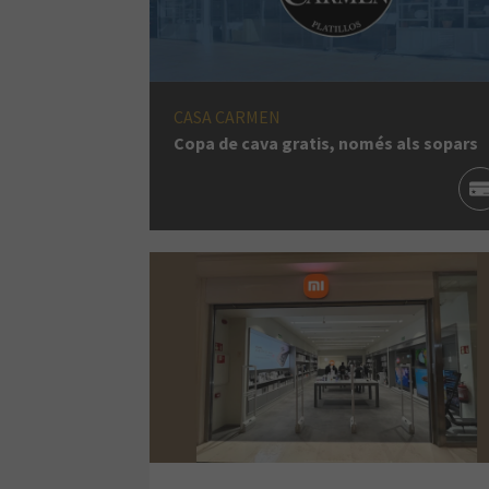
CASA CARMEN
Copa de cava gratis, només als sopars