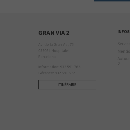
GRAN VIA 2
INFOS
Servic
Av. de la Gran Via, 75
08908 L'Hospitalet
Mentio
Barcelona
Autour
2
Information: 932 591 762.
Gérance: 932 591 572.
ITINÉRAIRE