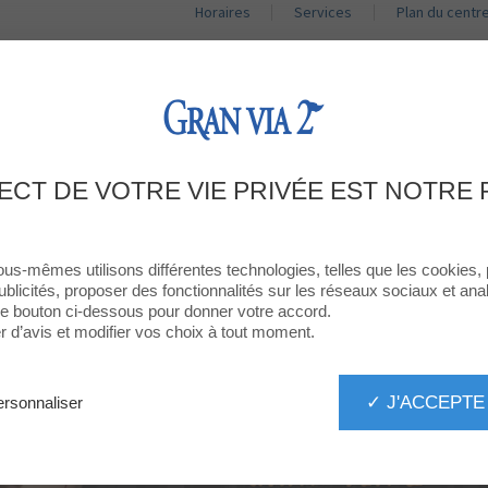
Horaires
Services
Plan du centr
BOUTIQUES
RESTAURANTS
PROMOTIONS
ACT
VIU UNA TARDA DE POR A GRAN VIA 2
ECT DE VOTRE VIE PRIVÉE EST NOTRE 
ous-mêmes utilisons différentes technologies, telles que les cookies,
ublicités, proposer des fonctionnalités sur les réseaux sociaux et analy
 le bouton ci-dessous pour donner votre accord.
d’avis et modifier vos choix à tout moment.
✓ J'ACCEPTE
rsonnaliser