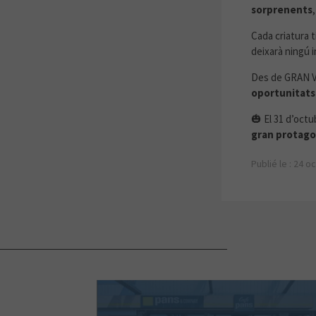
sorprenents
Cada criatura 
deixarà ningú i
Des de GRAN V
oportunitats 
🎃 El 31 d’oct
gran protago
Publié le : 24 