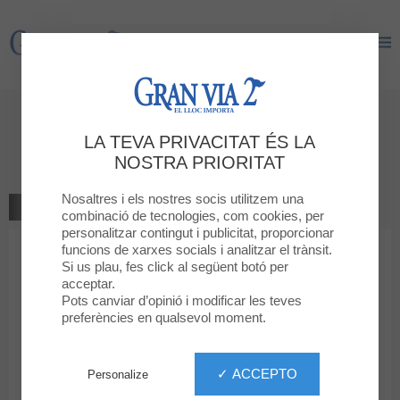
Gran Via 2
Gran Via 2
Borsa de treball
LA TEVA PRIVACITAT ÉS LA
Servei
NOSTRA PRIORITAT
Nosaltres i els nostres socis utilitzem una
TOTS ELS SERVEIS
combinació de tecnologies, com cookies, per
personalitzar contingut i publicitat, proporcionar
funcions de xarxes socials i analitzar el trànsit.
Si us plau, fes click al següent botó per
acceptar.
Pots canviar d’opinió i modificar les teves
preferències en qualsevol moment.
Borsa de treball
✓ ACCEPTO
Personalize
Borsa de treball disponible al Punt d'Informaciò