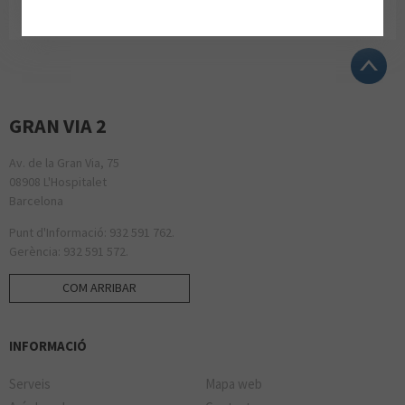
GRAN VIA 2
Av. de la Gran Via, 75
08908 L'Hospitalet
Barcelona
Punt d'Informació: 932 591 762.
Gerència: 932 591 572.
COM ARRIBAR
INFORMACIÓ
Serveis
Mapa web