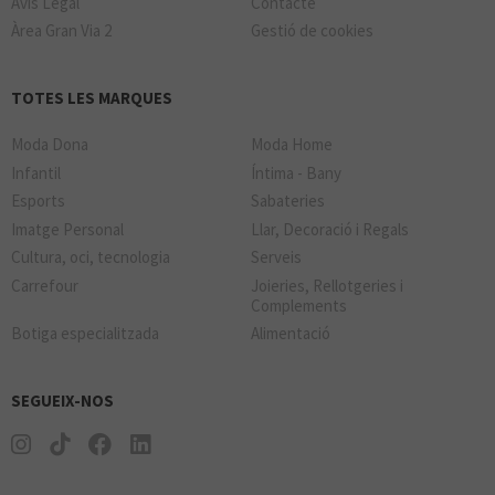
Avís Legal
Contacte
Àrea Gran Via 2
Gestió de cookies
TOTES LES MARQUES
Moda Dona
Moda Home
Infantil
Íntima - Bany
Esports
Sabateries
Imatge Personal
Llar, Decoració i Regals
Cultura, oci, tecnologia
Serveis
Carrefour
Joieries, Rellotgeries i
Complements
Botiga especialitzada
Alimentació
SEGUEIX-NOS