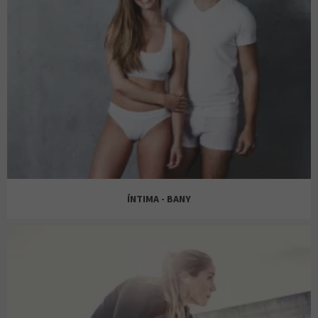
DRIM
H&M
ÍNTIMA - BANY
JD