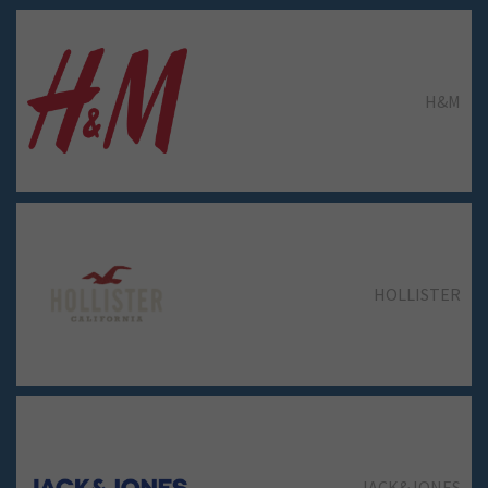
H&M
JD
HOLLISTER
LACOSTE
JACK&JONES