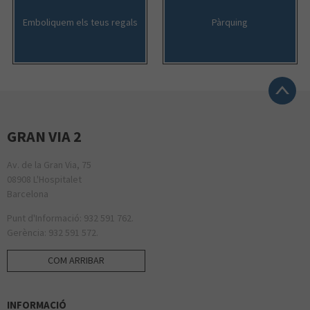
Emboliquem els teus regals
Pàrquing
CARREFOUR
JOSE LUIS JOYERÍAS
GENERAL OPTICA
GRAN VIA 2
NESPRESSO
Av. de la Gran Via, 75
08908 L'Hospitalet
MISAKO
Barcelona
Punt d'Informació: 932 591 762.
JUGUETTOS
Gerència: 932 591 572.
COM ARRIBAR
TEA SHOP
INFORMACIÓ