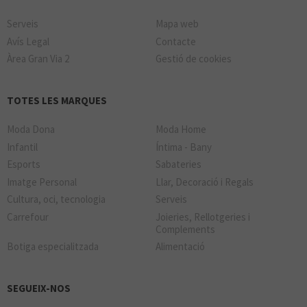
ORO VIVO
Serveis
Mapa web
Avís Legal
Contacte
LA CASA DE LAS CARCASAS
Àrea Gran Via 2
Gestió de cookies
USA FITNESS
TOTES LES MARQUES
PACOMARTINEZ
Moda Dona
Moda Home
Infantil
Íntima - Bany
MINISO
Esports
Sabateries
Imatge Personal
Llar, Decoració i Regals
Cultura, oci, tecnologia
Serveis
VINALIUM
Carrefour
Joieries, Rellotgeries i
Complements
PANDORA
Botiga especialitzada
Alimentació
SEDUCTIME
SEGUEIX-NOS