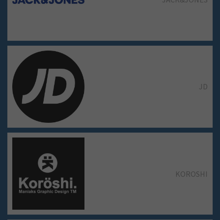
LEVI'S STORE
JD
MANGO
KOROSHI
MS MODE