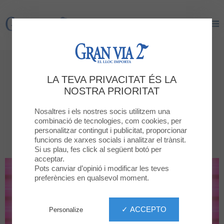
Gran Via 2
Gran Via 2
Botigues
LA TEVA PRIVACITAT ÉS LA
Totes les botigues
NOSTRA PRIORITAT
Nosaltres i els nostres socis utilitzem una
PER CATEGORIA
TOTES LES BOTIGUES
combinació de tecnologies, com cookies, per
personalitzar contingut i publicitat, proporcionar
funcions de xarxes socials i analitzar el trànsit.
Si us plau, fes click al següent botó per
acceptar.
Pots canviar d’opinió i modificar les teves
preferències en qualsevol moment.
✓ ACCEPTO
Personalize