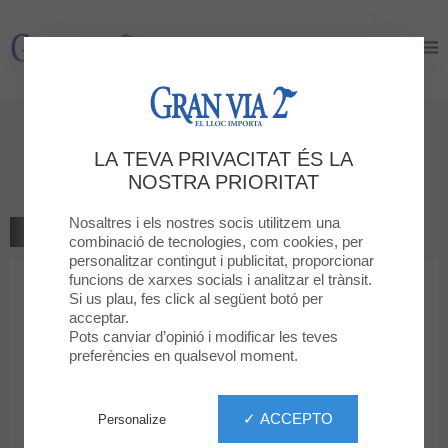
Gran Via 2
Gran Via 2
Emboliquem els teus regals
LA TEVA PRIVACITAT ÉS LA
Servei
NOSTRA PRIORITAT
Nosaltres i els nostres socis utilitzem una
TOTS ELS SERVEIS
combinació de tecnologies, com cookies, per
personalitzar contingut i publicitat, proporcionar
funcions de xarxes socials i analitzar el trànsit.
Si us plau, fes click al següent botó per
acceptar.
Pots canviar d’opinió i modificar les teves
preferències en qualsevol moment.
Emboliquem els
teus regals
✓ ACCEPTO
Personalize
Durant tot l'any t'oferim el nostre servei d'embolicat de regals