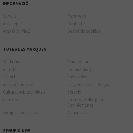
INFORMACIÓ
Serveis
Mapa web
Avís Legal
Contacte
Àrea Gran Via 2
Gestió de cookies
TOTES LES MARQUES
Moda Dona
Moda Home
Infantil
Íntima - Bany
Esports
Sabateries
Imatge Personal
Llar, Decoració i Regals
Cultura, oci, tecnologia
Serveis
Carrefour
Joieries, Rellotgeries i
Complements
Botiga especialitzada
Alimentació
SEGUEIX-NOS