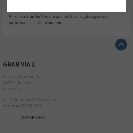
de manera gratuïta i per a tothom.
Perquè a Gran Via 2 volem que els teus regals siguin una
sorpresa fins a l'últim moment.
GRAN VIA 2
Av. de la Gran Via, 75
08908 L'Hospitalet
Barcelona
Punt d'Informació: 932 591 762.
Gerència: 932 591 572.
COM ARRIBAR