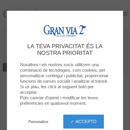
Gran Via 2
Gran Via 2
Objectes perduts
LA TEVA PRIVACITAT ÉS LA
Servei
NOSTRA PRIORITAT
Nosaltres i els nostres socis utilitzem una
TOTS ELS SERVEIS
combinació de tecnologies, com cookies, per
personalitzar contingut i publicitat, proporcionar
funcions de xarxes socials i analitzar el trànsit.
Si us plau, fes click al següent botó per
acceptar.
Pots canviar d’opinió i modificar les teves
preferències en qualsevol moment.
Objectes perduts
✓ ACCEPTO
Personalize
Si has perdut algun objecte, si us plau, dirigeix-te al punt