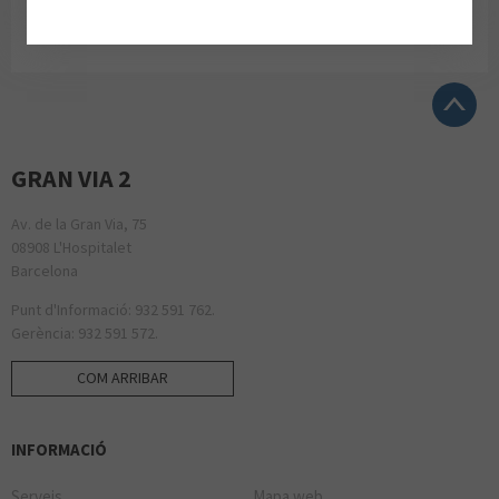
d'informació i t'ajudaran.
GRAN VIA 2
Av. de la Gran Via, 75
08908 L'Hospitalet
Barcelona
Punt d'Informació: 932 591 762.
Gerència: 932 591 572.
COM ARRIBAR
INFORMACIÓ
Serveis
Mapa web