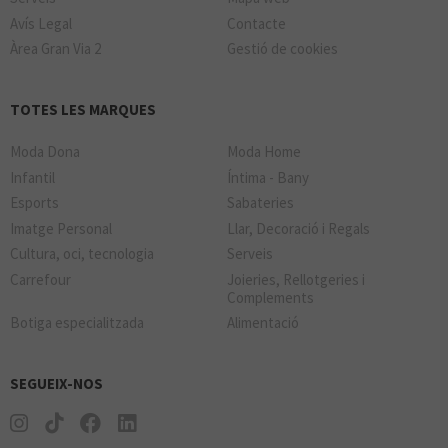
Avís Legal
Contacte
Àrea Gran Via 2
Gestió de cookies
TOTES LES MARQUES
Moda Dona
Moda Home
Infantil
Íntima - Bany
Esports
Sabateries
Imatge Personal
Llar, Decoració i Regals
Cultura, oci, tecnologia
Serveis
Carrefour
Joieries, Rellotgeries i
Complements
Botiga especialitzada
Alimentació
SEGUEIX-NOS