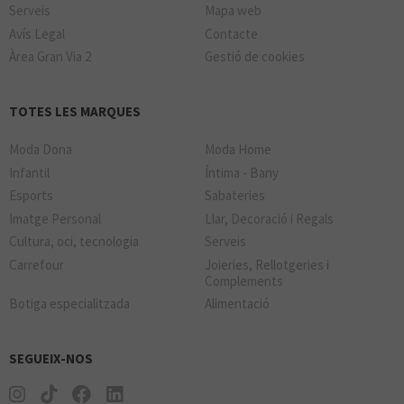
Serveis
Mapa web
Avís Legal
Contacte
Àrea Gran Via 2
Gestió de cookies
TOTES LES MARQUES
Moda Dona
Moda Home
Infantil
Íntima - Bany
Esports
Sabateries
Imatge Personal
Llar, Decoració i Regals
Cultura, oci, tecnologia
Serveis
Carrefour
Joieries, Rellotgeries i
Complements
Botiga especialitzada
Alimentació
SEGUEIX-NOS