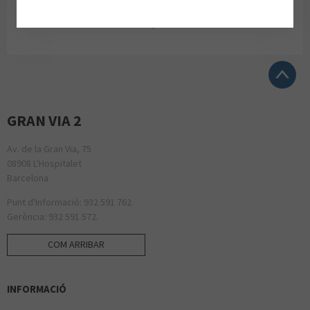
ALVATO LUXURY DETAILING - cita prèvia 625060570
GRAN VIA 2
Av. de la Gran Via, 75
08908 L'Hospitalet
Barcelona
Punt d'Informació: 932 591 762.
Gerència: 932 591 572.
COM ARRIBAR
INFORMACIÓ