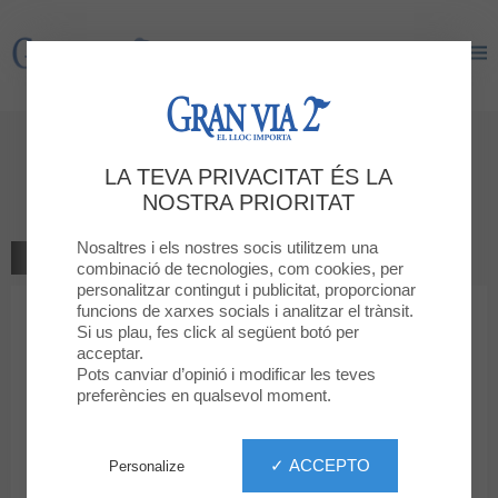
Gran Via 2
Gran Via 2
Rentat de cotxes
LA TEVA PRIVACITAT ÉS LA
Servei
NOSTRA PRIORITAT
Nosaltres i els nostres socis utilitzem una
TOTS ELS SERVEIS
combinació de tecnologies, com cookies, per
personalitzar contingut i publicitat, proporcionar
funcions de xarxes socials i analitzar el trànsit.
Si us plau, fes click al següent botó per
acceptar.
Pots canviar d’opinió i modificar les teves
preferències en qualsevol moment.
Rentat de cotxes
✓ ACCEPTO
Personalize
Rentat de cotxes