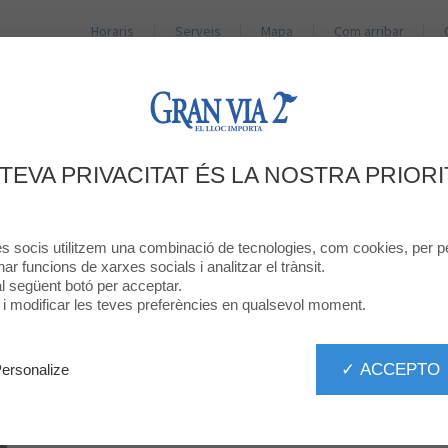
Horaris
Serveis
Mapa
Com arribar
BOTIGUES
RESTAURANTS
PROMOCIONS
NO
 TEVA PRIVACITAT ÉS LA NOSTRA PRIORI
Cómo entrenar a tu dragón
DEAN DEBLOIS
res socis utilitzem una combinació de tecnologies, com cookies, per pe
Comedia,acción,drama,aventura,fantasía,familiar
onar funcions de xarxes socials i analitzar el trànsit.
 al següent botó per acceptar.
ó i modificar les teves preferències en qualsevol moment.
Remake en imagen real de "Cómo entrenar a tu dragón", escrita y di
original, Dean DeBlois.
✓ ACCEPTO
ersonalize
Duració
01:56
Actor
Data d'estrena
13 de juny de 2025