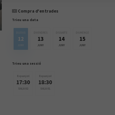
Compra d'entrades
Trieu una data
DIJOUS
DIVENDRES
DISSABTE
DIUMENGE
12
13
14
15
JUNY
JUNY
JUNY
JUNY
Trieu una sessió
Espanyol
Espanyol
17:30
18:30
SALA 02
SALA 01