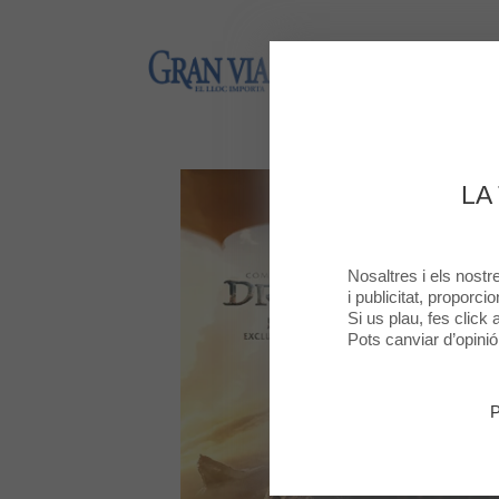
Gran Via 2
Gran Via 2
LA
Nosaltres i els nost
i publicitat, proporci
Si us plau, fes click
Pots canviar d’opini
P