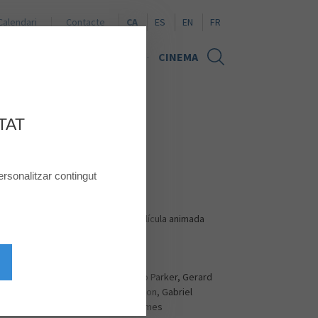
Naviguer en español
Browse in English
Naviguer en français
Calendari
Contacte
CA
ES
EN
FR
TÍCIES
TARGETA REGAL
CINEMA
TAT
rsonalitzar contingut
rigida por el responsable de la película animada
s
Mason Thames, Nico Parker, Gerard
Butler, Julian Dennison, Gabriel
Howell, Bronwyn James