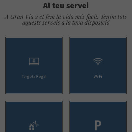
Al teu servei
A Gran Via 2 et fem la vida més fàcil. Tenim tots
aquests serveis a la teva disposició
Targeta Regal
Wi-Fi