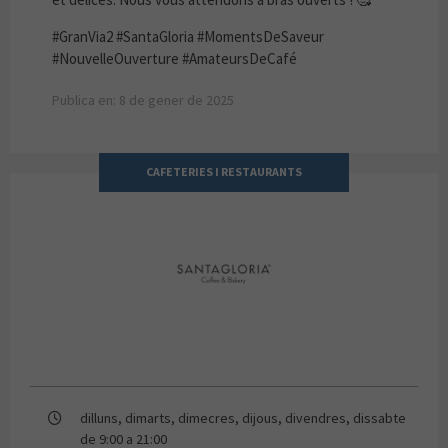
#GranVia2 #SantaGloria #MomentsDeSaveur
#NouvelleOuverture #AmateursDeCafé
Publica en: 8 de gener de 2025
CAFETERIES I RESTAURANTS
SANTAGLORIA
dilluns, dimarts, dimecres, dijous, divendres, dissabte
de 9:00 a 21:00