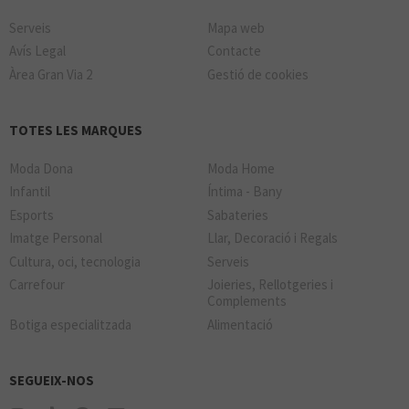
Serveis
Mapa web
Avís Legal
Contacte
Àrea Gran Via 2
Gestió de cookies
TOTES LES MARQUES
Moda Dona
Moda Home
Infantil
Íntima - Bany
Esports
Sabateries
Imatge Personal
Llar, Decoració i Regals
Cultura, oci, tecnologia
Serveis
Carrefour
Joieries, Rellotgeries i
Complements
Botiga especialitzada
Alimentació
SEGUEIX-NOS