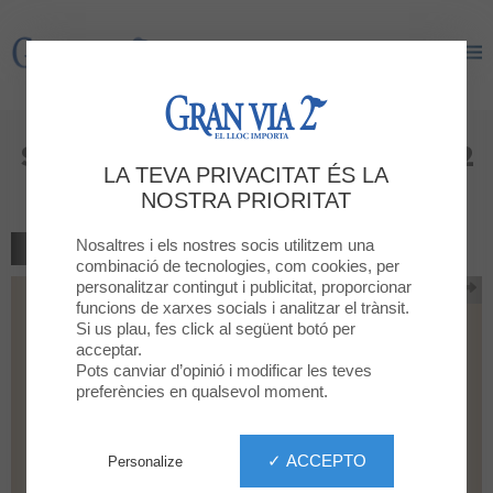
Gran Via 2
Gran Via 2
SANTAGLORIA arrive à Gran Via 2
LA TEVA PRIVACITAT ÉS LA
! 🥐☕
NOSTRA PRIORITAT
Nosaltres i els nostres socis utilitzem una
TORNAR AL LLISTAT
combinació de tecnologies, com cookies, per
personalitzar contingut i publicitat, proporcionar
funcions de xarxes socials i analitzar el trànsit.
Si us plau, fes click al següent botó per
acceptar.
Pots canviar d’opinió i modificar les teves
preferències en qualsevol moment.
✓ ACCEPTO
Personalize