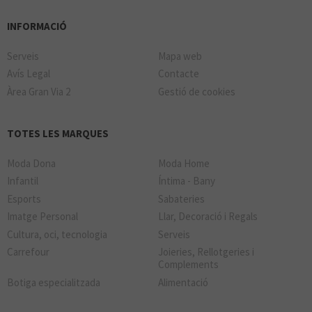
INFORMACIÓ
Serveis
Mapa web
Avís Legal
Contacte
Àrea Gran Via 2
Gestió de cookies
TOTES LES MARQUES
Moda Dona
Moda Home
Infantil
Íntima - Bany
Esports
Sabateries
Imatge Personal
Llar, Decoració i Regals
Cultura, oci, tecnologia
Serveis
Carrefour
Joieries, Rellotgeries i
Complements
Botiga especialitzada
Alimentació