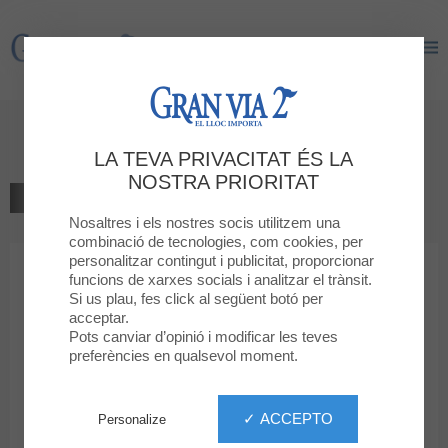
Gran Via 2
Gran Via 2
Vivagym TOT ESPORT
LA TEVA PRIVACITAT ÉS LA
NOSTRA PRIORITAT
TORNAR AL LLISTAT
Nosaltres i els nostres socis utilitzem una
combinació de tecnologies, com cookies, per
personalitzar contingut i publicitat, proporcionar
funcions de xarxes socials i analitzar el trànsit.
VIVAGYM TOT ESPORT
Si us plau, fes click al següent botó per
30 DE MAIG 2026
acceptar.
Pots canviar d’opinió i modificar les teves
TOT ESPORT: Classes dirigides Vivagym
preferències en qualsevol moment.
Publica en: 28 de maig de 2026
✓ ACCEPTO
Personalize