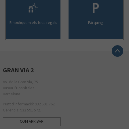
Emboliquem els teus regals
Pàrquing
GRAN VIA 2
Av. de la Gran Via, 75
08908 L'Hospitalet
Barcelona
Punt d'Informació: 932 591 762.
Gerència: 932 591 572.
COM ARRIBAR