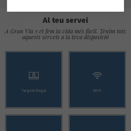
Al teu servei
A Gran Via 2 et fem la vida més fàcil. Tenim tots
aquests serveis a la teva disposició
Targeta Regal
Wi-Fi