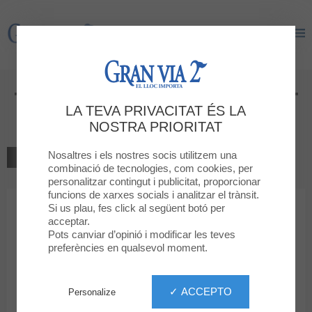
Gran Via 2
Gran Via 2
Tournoi de tennis de table TOUT
LA TEVA PRIVACITAT ÉS LA
SPORT
NOSTRA PRIORITAT
Nosaltres i els nostres socis utilitzem una
TORNAR AL LLISTAT
combinació de tecnologies, com cookies, per
personalitzar contingut i publicitat, proporcionar
funcions de xarxes socials i analitzar el trànsit.
Si us plau, fes click al següent botó per
acceptar.
TOURNOI DE TENNIS DE TABLE TOUT SPORT
Pots canviar d’opinió i modificar les teves
6 DE JUNY 2026
preferències en qualsevol moment.
Torneo de tenis de mesa TODO DEPORTE
✓ ACCEPTO
Personalize
Publica en: 28 de maig de 2026