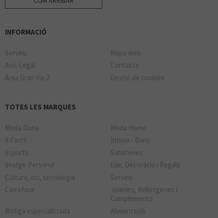
COM ARRIBAR
INFORMACIÓ
Serveis
Mapa web
Avís Legal
Contacte
Àrea Gran Via 2
Gestió de cookies
TOTES LES MARQUES
Moda Dona
Moda Home
Infantil
Íntima - Bany
Esports
Sabateries
Imatge Personal
Llar, Decoració i Regals
Cultura, oci, tecnologia
Serveis
Carrefour
Joieries, Rellotgeries i
Complements
Botiga especialitzada
Alimentació