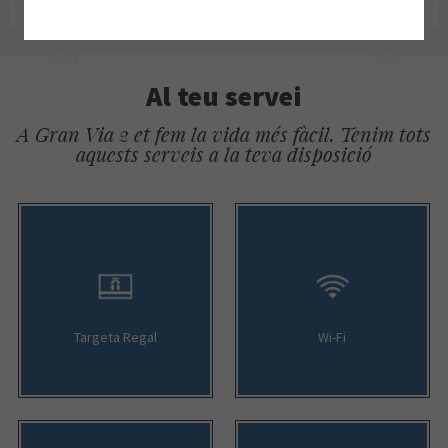
Al teu servei
A Gran Via 2 et fem la vida més fàcil. Tenim tots
aquests serveis a la teva disposició
Targeta Regal
Wi-Fi