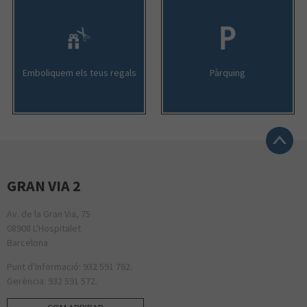
Emboliquem els teus regals
Pàrquing
GRAN VIA 2
Av. de la Gran Via, 75
08908 L'Hospitalet
Barcelona
Punt d'Informació: 932 591 762.
Gerència: 932 591 572.