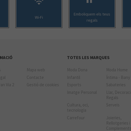
Emboliquem els teus
Wi-Fi
regals
MACIÓ
TOTES LES MARQUES
s
Mapa web
Moda Dona
Moda Home
gal
Contacte
Infantil
Íntima - Bany
an Via 2
Gestió de cookies
Esports
Sabateries
Imatge Personal
Llar, Decoraci
Regals
Cultura, oci,
Serveis
tecnologia
Carrefour
Joieries,
Rellotgeries i
Complement