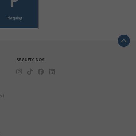
Pàrquing
SEGUEIX-NOS
ó i
s