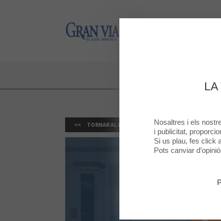
Gran Via 2
Gran Via 2
10%
LA
Nosaltres i els nost
TORNAR AL LLISTAT
i publicitat, proporci
Si us plau, fes click
Pots canviar d’opini
P