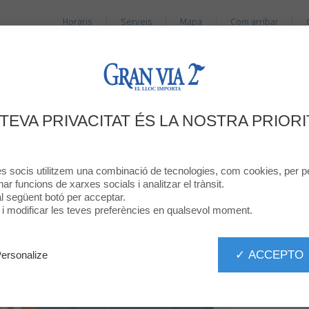
Horaris
Serveis
Mapa
Com arribar
BOTIGUES
RESTAURANTS
PROMOCIONS
NO
 DE RÉDUCTION NON CUMULABLE 
 TEVA PRIVACITAT ÉS LA NOSTRA PRIORI
D'AUTRES OFFRES
res socis utilitzem una combinació de tecnologies, com cookies, per pe
onar funcions de xarxes socials i analitzar el trànsit.
 al següent botó per acceptar.
ó i modificar les teves preferències en qualsevol moment.
✓ ACCEPTO
ersonalize