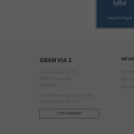
Targeta Regal
GRAN VIA 2
INFOR
Servei
Av. de la Gran Via, 75
08908 L'Hospitalet
Avís Le
Barcelona
Àrea Gr
Punt d'Informació: 932 591 762.
Gerència: 932 591 572.
COM ARRIBAR