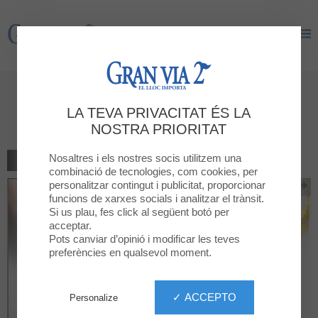
Gran Via 2
Gran Via 2
10% discount. For purchases
LA TEVA PRIVACITAT ÉS LA
over €50, 20%
NOSTRA PRIORITAT
Nosaltres i els nostres socis utilitzem una
TORNAR AL LLISTAT
combinació de tecnologies, com cookies, per
personalitzar contingut i publicitat, proporcionar
funcions de xarxes socials i analitzar el trànsit.
Si us plau, fes click al següent botó per
acceptar.
Pots canviar d’opinió i modificar les teves
preferències en qualsevol moment.
✓ ACCEPTO
Personalize