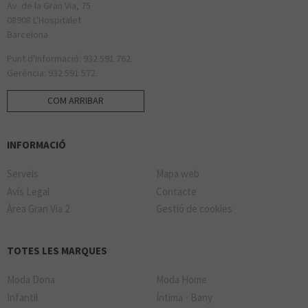
Av. de la Gran Via, 75
08908 L'Hospitalet
Barcelona
Punt d'Informació: 932 591 762.
Gerència: 932 591 572.
COM ARRIBAR
INFORMACIÓ
Serveis
Mapa web
Avís Legal
Contacte
Àrea Gran Via 2
Gestió de cookies
TOTES LES MARQUES
Moda Dona
Moda Home
Infantil
Íntima - Bany