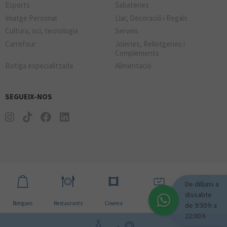
Esports
Sabateries
Imatge Personal
Llar, Decoració i Regals
Cultura, oci, tecnologia
Serveis
Carrefour
Joieries, Rellotgeries i
Complements
Botiga especialitzada
Alimentació
SEGUEIX-NOS
De dilluns a
dissabte
Botigues
Restaurants
Cinema
Notícies
Horaris
de 9:30 h a
22:00 h