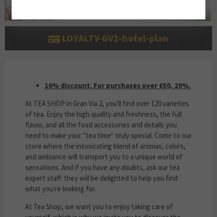
LOYALTY-GV2-hotel-plan
10% DISCOUNT. FOR PURCHASES OVER €50,
10% discount. For purchases over €50, 20%.
At TEA SHOP in Gran Via 2, you'll find over 120 varieties
of tea. Enjoy the high quality and freshness, the full
flavor, and all the food accessories and details you
need to make your "tea time" truly special. Come to our
store where the intoxicating blend of aromas, colors,
and ambiance will transport you to a unique world of
sensations. And if you have any doubts, ask our tea
expert staff: they will be delighted to help you find
what you're looking for.
At Tea Shop, we want you to enjoy taking care of