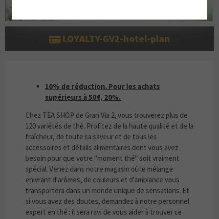
LOYALTY-GV2-hotel-plan
10% DE RÉDUCTION. POUR LES ACHATS SUPÉ
10% de réduction. Pour les achats
supérieurs à 50€, 20%.
Chez TEA SHOP de Gran Via 2, vous trouverez plus de
120 variétés de thé. Profitez de la haute qualité et de la
fraîcheur, de toute sa saveur et de tous les
accessoires et détails alimentaires dont vous avez
besoin pour que votre "moment thé" soit vraiment
spécial. Venez dans notre magasin où le mélange
enivrant d'arômes, de couleurs et d'ambiance vous
transportera dans un monde unique de sensations. Et
si vous avez des doutes, demandez à notre personnel
expert en thé : il sera ravi de vous aider à trouver ce