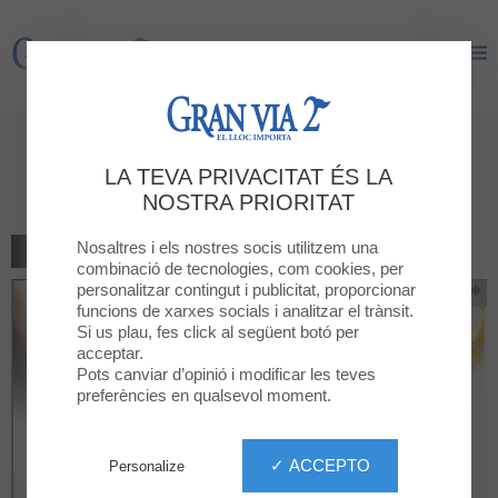
Gran Via 2
Gran Via 2
10% de réduction. Pour les
LA TEVA PRIVACITAT ÉS LA
achats supérieurs à 50€, 20%
NOSTRA PRIORITAT
Nosaltres i els nostres socis utilitzem una
TORNAR AL LLISTAT
combinació de tecnologies, com cookies, per
personalitzar contingut i publicitat, proporcionar
funcions de xarxes socials i analitzar el trànsit.
Si us plau, fes click al següent botó per
acceptar.
Pots canviar d’opinió i modificar les teves
preferències en qualsevol moment.
✓ ACCEPTO
Personalize