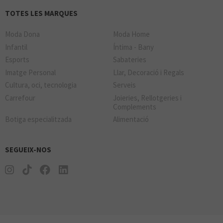
TOTES LES MARQUES
Moda Dona
Moda Home
Infantil
Íntima - Bany
Esports
Sabateries
Imatge Personal
Llar, Decoració i Regals
Cultura, oci, tecnologia
Serveis
Carrefour
Joieries, Rellotgeries i
Complements
Botiga especialitzada
Alimentació
SEGUEIX-NOS