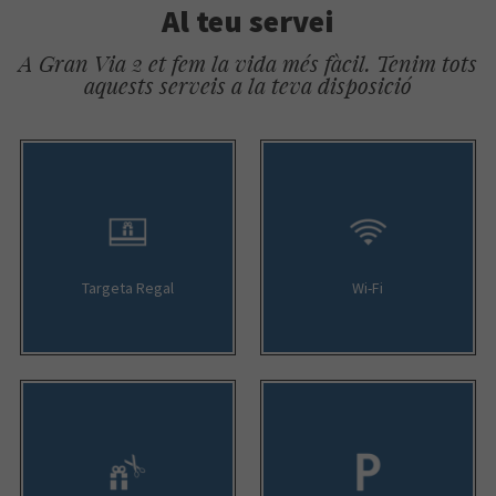
Al teu servei
A Gran Via 2 et fem la vida més fàcil. Tenim tots
aquests serveis a la teva disposició
Targeta Regal
Wi-Fi