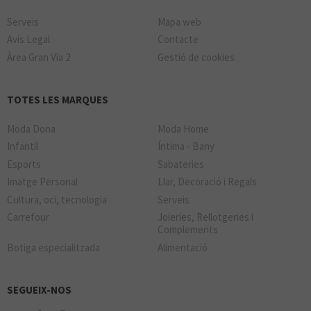
Serveis
Mapa web
Avís Legal
Contacte
Àrea Gran Via 2
Gestió de cookies
TOTES LES MARQUES
Moda Dona
Moda Home
Infantil
Íntima - Bany
Esports
Sabateries
Imatge Personal
Llar, Decoració i Regals
Cultura, oci, tecnologia
Serveis
Carrefour
Joieries, Rellotgeries i
Complements
Botiga especialitzada
Alimentació
SEGUEIX-NOS