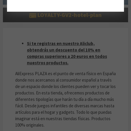
LOYALTY-GV2-hotel-plan
ALICLUB
Si te registras en nuestro Aliclub,
obtendrás un descuento del 10% en
compras superiores a 20 euros en todos
nuestros productos.
AliExpress PLAZA es el punto de venta físico en España
donde nos acercamos al consumidor español a través
de un espacio donde los clientes pueden ver y tocar los
productos. En esta tienda, ofrecemos productos de
diferentes tipologías que harán tu día a día mucho más
fácil. Desde juegos infantiles de diversas marcas hasta
artículos para el hogar y gadgets. Todo lo que puedas
imaginar está en nuestras tiendas físicas. Productos
100% originales.