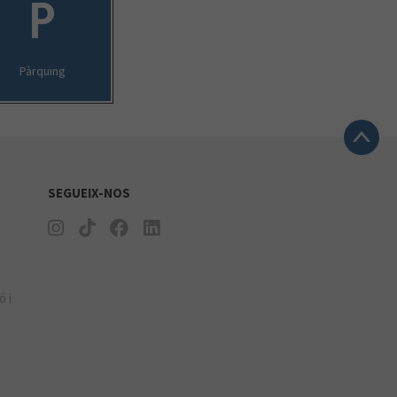
Pàrquing
SEGUEIX-NOS
ó i