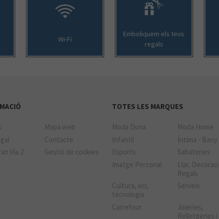
Emboliquem els teus
Wi-Fi
regals
MACIÓ
TOTES LES MARQUES
s
Mapa web
Moda Dona
Moda Home
gal
Contacte
Infantil
Íntima - Bany
an Via 2
Gestió de cookies
Esports
Sabateries
Imatge Personal
Llar, Decoraci
Regals
Cultura, oci,
Serveis
tecnologia
Carrefour
Joieries,
Rellotgeries i