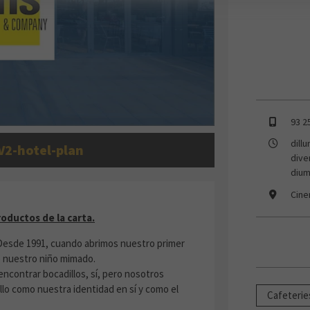
93 2
dill
V2-hotel-plan
dive
dium
Cine
 LOS PRODUCTOS DE LA CARTA
oductos de la carta.
 Desde 1991, cuando abrimos nuestro primer
do nuestro niño mimado.
contrar bocadillos, sí, pero nosotros
lo como nuestra identidad en sí y como el
Cafeterie