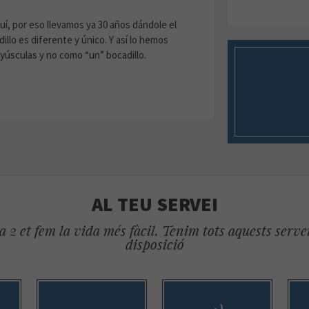
uí, por eso llevamos ya 30 años dándole el
lo es diferente y único. Y así lo hemos
úsculas y no como “un” bocadillo.
AL TEU SERVEI
 2 et fem la vida més fàcil. Tenim tots aquests servei
disposició