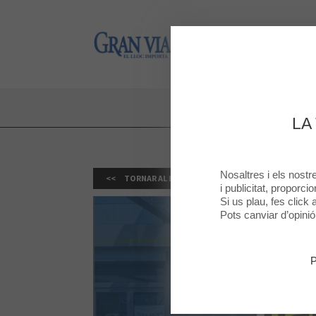
Gran Via 2
Gran Via 2
10% DE
LA
Nosaltres i els nost
TORNAR AL LLISTAT
i publicitat, proporci
Si us plau, fes click
Pots canviar d’opini
P