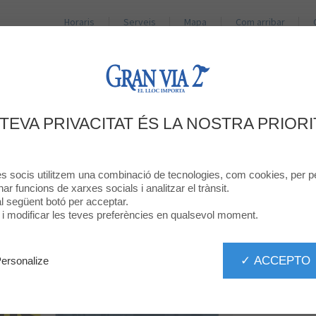
Horaris
Serveis
Mapa
Com arribar
BOTIGUES
RESTAURANTS
PROMOCIONS
NO
 DESCUENTO EN TODOS LOS PRODU
 TEVA PRIVACITAT ÉS LA NOSTRA PRIORI
LA CARTA
res socis utilitzem una combinació de tecnologies, com cookies, per pe
onar funcions de xarxes socials i analitzar el trànsit.
 al següent botó per acceptar.
ó i modificar les teves preferències en qualsevol moment.
✓ ACCEPTO
ersonalize