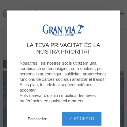
Gran Via 2
Gran Via 2
Free glass of cava, only during
LA TEVA PRIVACITAT ÉS LA
dinners
NOSTRA PRIORITAT
Nosaltres i els nostres socis utilitzem una
TORNAR AL LLISTAT
combinació de tecnologies, com cookies, per
personalitzar contingut i publicitat, proporcionar
funcions de xarxes socials i analitzar el trànsit.
Si us plau, fes click al següent botó per
acceptar.
Pots canviar d’opinió i modificar les teves
preferències en qualsevol moment.
✓ ACCEPTO
Personalize