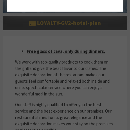
LOYALTY-GV2-hotel-plan
FREE GLASS OF CAVA, ONLY DURING DINNERS
Free glass of cava, only during dinners.
We work with top-quality products to cook them on
the grill and give the best flavor to our dishes. The
exquisite decoration of the restaurant makes our
guests feel comfortable and relaxed both inside and
on its spectacular terrace where you can enjoy a
wonderful meal in the sun.
Our staff is highly qualified to offer you the best
service and the best experience on our premises. Our
restaurant shines for its great elegance and the
exquisite decoration makes your stay on the premises