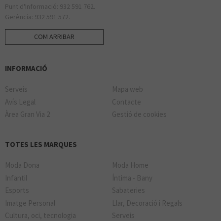
Punt d'Informació: 932 591 762.
Gerència: 932 591 572.
COM ARRIBAR
INFORMACIÓ
Serveis
Mapa web
Avís Legal
Contacte
Àrea Gran Via 2
Gestió de cookies
TOTES LES MARQUES
Moda Dona
Moda Home
Infantil
Íntima - Bany
Esports
Sabateries
Imatge Personal
Llar, Decoració i Regals
Cultura, oci, tecnologia
Serveis