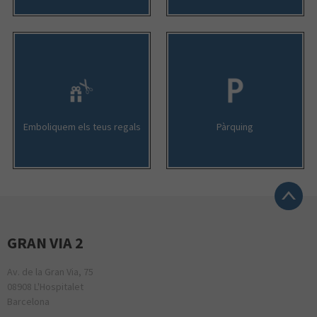
Emboliquem els teus regals
Pàrquing
GRAN VIA 2
Av. de la Gran Via, 75
08908 L'Hospitalet
Barcelona