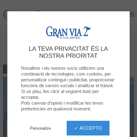
Gran Via 2
Gran Via 2
Copa de cava gratis, només als
LA TEVA PRIVACITAT ÉS LA
sopars
NOSTRA PRIORITAT
Nosaltres i els nostres socis utilitzem una
TORNAR AL LLISTAT
combinació de tecnologies, com cookies, per
personalitzar contingut i publicitat, proporcionar
funcions de xarxes socials i analitzar el trànsit.
Si us plau, fes click al següent botó per
acceptar.
Pots canviar d’opinió i modificar les teves
preferències en qualsevol moment.
✓ ACCEPTO
Personalize