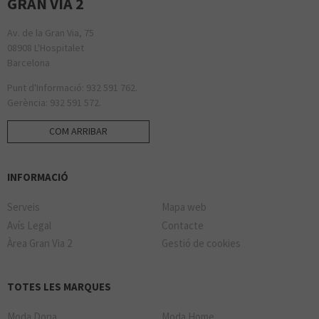
GRAN VIA 2
Av. de la Gran Via, 75
08908 L'Hospitalet
Barcelona
Punt d'Informació: 932 591 762.
Gerència: 932 591 572.
COM ARRIBAR
INFORMACIÓ
Serveis
Mapa web
Avís Legal
Contacte
Àrea Gran Via 2
Gestió de cookies
TOTES LES MARQUES
Moda Dona
Moda Home