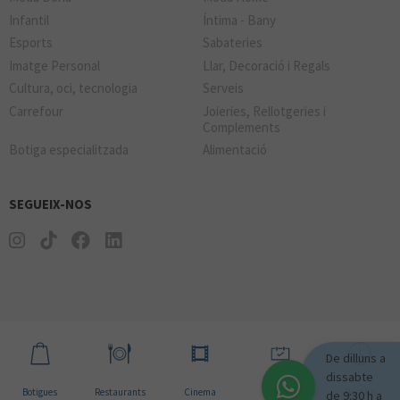
Infantil
Íntima - Bany
Esports
Sabateries
Imatge Personal
Llar, Decoració i Regals
Cultura, oci, tecnologia
Serveis
Carrefour
Joieries, Rellotgeries i
Complements
Botiga especialitzada
Alimentació
SEGUEIX-NOS
De dilluns a
dissabte
Botigues
Restaurants
Cinema
Notícies
Horaris
de 9:30 h a