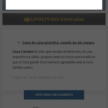
LOYALTY-GV2-hotel-plan
COPA DE CAVA GRATIS, NOMÉS ALS SOPARS
Copa de cava gratuïta, només en els sopars.
Casa Carmen
és més que menjar mediterrani, és una
experiència càlida i propera amb un tracte personalitzat
que et farà gaudir d'un moment agradable amb la teva
família i amics.
Publica en: 28 de setembre de 2023
CAFETERIES I RESTAURANTS