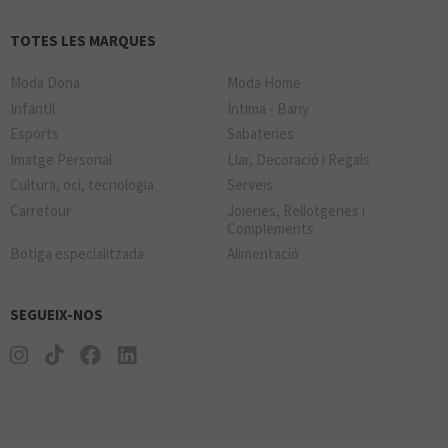
TOTES LES MARQUES
Moda Dona
Moda Home
Infantil
Íntima - Bany
Esports
Sabateries
Imatge Personal
Llar, Decoració i Regals
Cultura, oci, tecnologia
Serveis
Carrefour
Joieries, Rellotgeries i
Complements
Botiga especialitzada
Alimentació
SEGUEIX-NOS