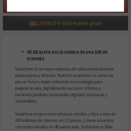
LOYALTY-GV2-hotel-plan
40 GB GRATIS AL COMPRAR UNA SIM DE PRE
40 GB gratis por la compra de una SIM de
prepago
Vodafone es la mayor empresa de telecomunicaciones
paneuropea y africana. Nuestro propósito es conectar
por un futuro mejor utilizando la tecnología para
mejorar la vida, digitalizando sectores críticos y
haciendo posibles sociedades digitales inclusivas y
sostenibles.
Vodafone proporciona servicios móviles y fijos a más de
300 millones de clientes en 17 países, y tiene acuerdos
con redes móviles en 46 países más. Vodafone es líder