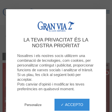
Gran Via 2
Gran Via 2
40 GB gratis al comprar una SIM
LA TEVA PRIVACITAT ÉS LA
de prepago
NOSTRA PRIORITAT
Nosaltres i els nostres socis utilitzem una
TORNAR AL LLISTAT
combinació de tecnologies, com cookies, per
personalitzar contingut i publicitat, proporcionar
funcions de xarxes socials i analitzar el trànsit.
Si us plau, fes click al següent botó per
acceptar.
Pots canviar d’opinió i modificar les teves
preferències en qualsevol moment.
✓ ACCEPTO
Personalize