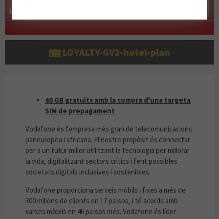
LOYALTY-GV2-hotel-plan
40 GB GRATUÏTS AMB LA COMPRA D'UNA TA
40 GB gratuïts amb la compra d'una targeta
SIM de prepagament
Vodafone és l'empresa més gran de telecomunicacions
paneuropea i africana. El nostre propòsit és connectar
per a un futur millor utilitzant la tecnologia per millorar
la vida, digitalitzant sectors crítics i fent possibles
societats digitals inclusives i sostenibles.
Vodafone proporciona serveis mòbils i fixes a més de
300 milions de clients en 17 països, i té acords amb
xarxes mòbils en 46 països més. Vodafone és líder