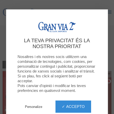
Gran Via 2
Gran Via 2
40 GB gratuïts amb la compra
LA TEVA PRIVACITAT ÉS LA
d'una targeta SIM de
NOSTRA PRIORITAT
prepagagament
Nosaltres i els nostres socis utilitzem una
combinació de tecnologies, com cookies, per
TORNAR AL LLISTAT
personalitzar contingut i publicitat, proporcionar
funcions de xarxes socials i analitzar el trànsit.
Si us plau, fes click al següent botó per
acceptar.
Pots canviar d’opinió i modificar les teves
preferències en qualsevol moment.
✓ ACCEPTO
Personalize