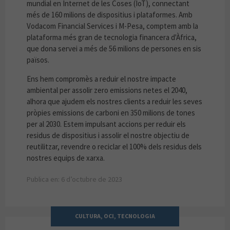
mundial en Internet de les Coses (IoT), connectant
més de 160 milions de dispositius i plataformes. Amb
Vodacom Financial Services i M-Pesa, comptem amb la
plataforma més gran de tecnologia financera d'Àfrica,
que dona servei a més de 56 milions de persones en sis
països.
Ens hem compromès a reduir el nostre impacte
ambiental per assolir zero emissions netes el 2040,
alhora que ajudem els nostres clients a reduir les seves
pròpies emissions de carboni en 350 milions de tones
per al 2030. Estem impulsant accions per reduir els
residus de dispositius i assolir el nostre objectiu de
reutilitzar, revendre o reciclar el 100% dels residus dels
nostres equips de xarxa.
Publica en: 6 d’octubre de 2023
CULTURA, OCI, TECNOLOGIA