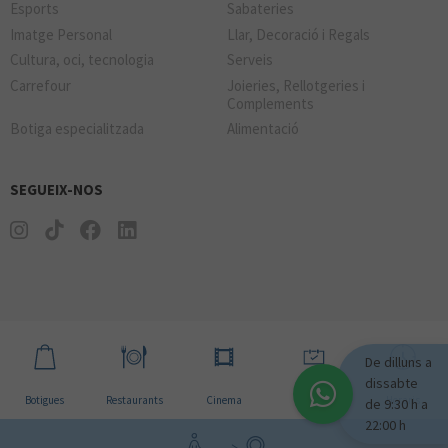
Esports
Sabateries
Imatge Personal
Llar, Decoració i Regals
Cultura, oci, tecnologia
Serveis
Carrefour
Joieries, Rellotgeries i
Complements
Botiga especialitzada
Alimentació
SEGUEIX-NOS
De dilluns a
dissabte
Botigues
Restaurants
Cinema
Notícies
Horaris
de 9:30 h a
22:00 h