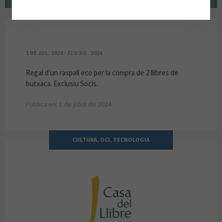
CAMPANYA BUTXACA
1 DE JUL. 2024 - 31 D’AG. 2024
Regal d'un raspall eco per la compra de 2 llibres de
butxaca. Exclusiu Socis.
Publica en: 1 de juliol de 2024
CULTURA, OCI, TECNOLOGIA
CASA DEL LLIBRE