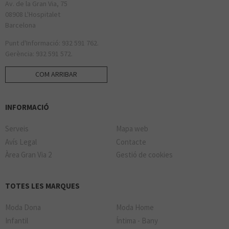
Av. de la Gran Via, 75
08908 L'Hospitalet
Barcelona
Punt d'Informació: 932 591 762.
Gerència: 932 591 572.
COM ARRIBAR
INFORMACIÓ
Serveis
Mapa web
Avís Legal
Contacte
Àrea Gran Via 2
Gestió de cookies
TOTES LES MARQUES
Moda Dona
Moda Home
Infantil
Íntima - Bany