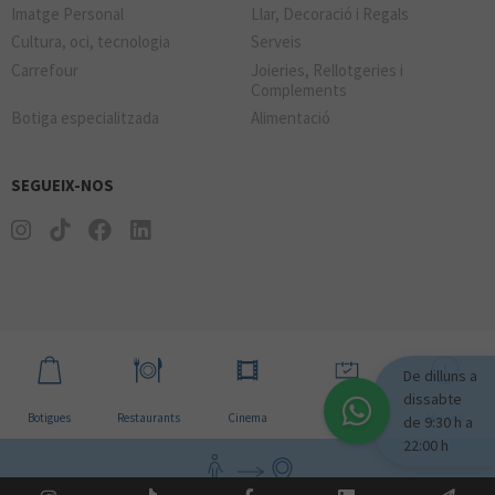
Imatge Personal
Llar, Decoració i Regals
Cultura, oci, tecnologia
Serveis
Carrefour
Joieries, Rellotgeries i
Complements
Botiga especialitzada
Alimentació
SEGUEIX-NOS
De dilluns a
dissabte
Botigues
Restaurants
Cinema
Notícies
Horaris
de 9:30 h a
22:00 h