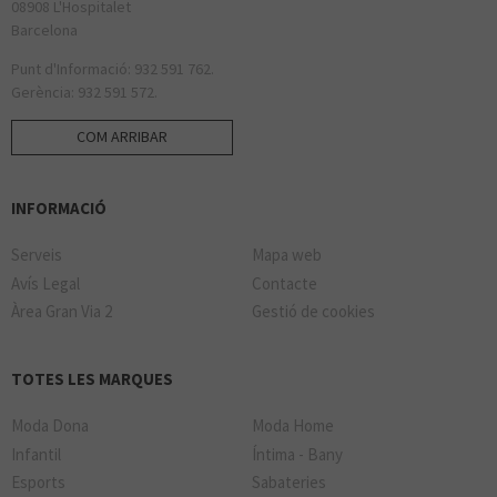
08908 L'Hospitalet
Barcelona
Punt d'Informació: 932 591 762.
Gerència: 932 591 572.
COM ARRIBAR
INFORMACIÓ
Serveis
Mapa web
Avís Legal
Contacte
Àrea Gran Via 2
Gestió de cookies
TOTES LES MARQUES
Moda Dona
Moda Home
Infantil
Íntima - Bany
Esports
Sabateries