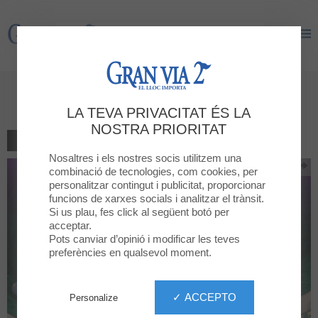
Gran Via 2
Gran Via 2
Text 2026/2027
LA TEVA PRIVACITAT ÉS LA
NOSTRA PRIORITAT
TORNAR AL LLISTAT
Nosaltres i els nostres socis utilitzem una
combinació de tecnologies, com cookies, per
personalitzar contingut i publicitat, proporcionar
funcions de xarxes socials i analitzar el trànsit.
Si us plau, fes click al següent botó per
acceptar.
Pots canviar d’opinió i modificar les teves
preferències en qualsevol moment.
✓ ACCEPTO
Personalize