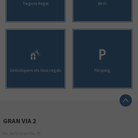
Targeta Regal
Wi-Fi
Emboliquem els teus regals
Pàrquing
GRAN VIA 2
Av. de la Gran Via, 75