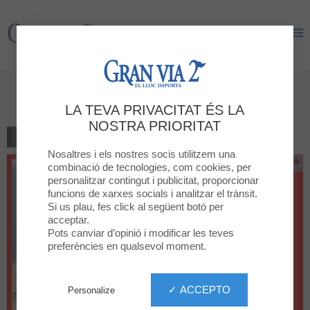
Gran Via 2
Gran Via 2
geox rebajas
LA TEVA PRIVACITAT ÉS LA
NOSTRA PRIORITAT
TORNAR AL LLISTAT
Nosaltres i els nostres socis utilitzem una
combinació de tecnologies, com cookies, per
personalitzar contingut i publicitat, proporcionar
funcions de xarxes socials i analitzar el trànsit.
Si us plau, fes click al següent botó per
acceptar.
Pots canviar d’opinió i modificar les teves
preferències en qualsevol moment.
✓ ACCEPTO
Personalize