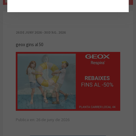
GEOX REBAJAS
26 DE JUNY 2026 - 30 D’AG. 2026
geox gins al 50
Publica en: 26 de juny de 2026