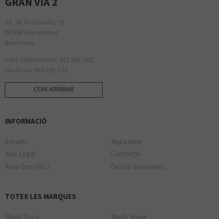
GRAN VIA 2
Av. de la Gran Via, 75
08908 L'Hospitalet
Barcelona
Punt d'Informació: 932 591 762.
Gerència: 932 591 572.
COM ARRIBAR
INFORMACIÓ
Serveis
Mapa web
Avís Legal
Contacte
Àrea Gran Via 2
Gestió de cookies
TOTES LES MARQUES
Moda Dona
Moda Home