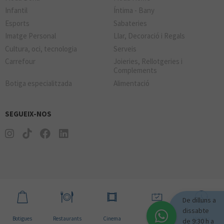
Infantil
Íntima - Bany
Esports
Sabateries
Imatge Personal
Llar, Decoració i Regals
Cultura, oci, tecnologia
Serveis
Carrefour
Joieries, Rellotgeries i
Complements
Botiga especialitzada
Alimentació
SEGUEIX-NOS
De dilluns a
dissabte
Botigues
Restaurants
Cinema
Notícies
Horaris
de 9:30 h a