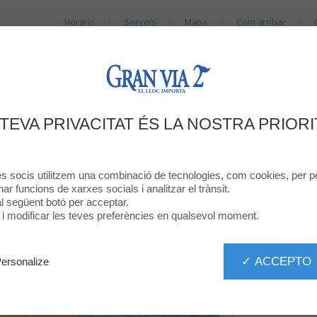
Horaris
Serveis
Mapa
Com arribar
BOTIGUES
RESTAURANTS
PROMOCIONS
NO
REVISTA ESTIU
 TEVA PRIVACITAT ÉS LA NOSTRA PRIORI
res socis utilitzem una combinació de tecnologies, com cookies, per pe
onar funcions de xarxes socials i analitzar el trànsit.
 al següent botó per acceptar.
ó i modificar les teves preferències en qualsevol moment.
✓ ACCEPTO
ersonalize