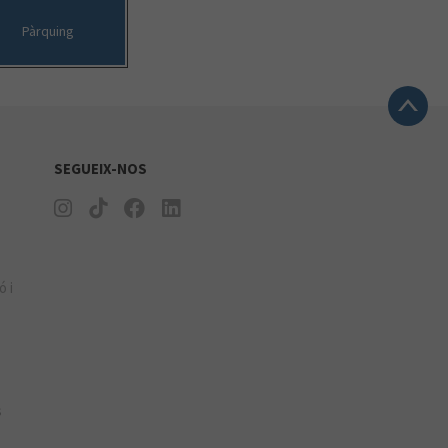
Pàrquing
SEGUEIX-NOS
ó i
s