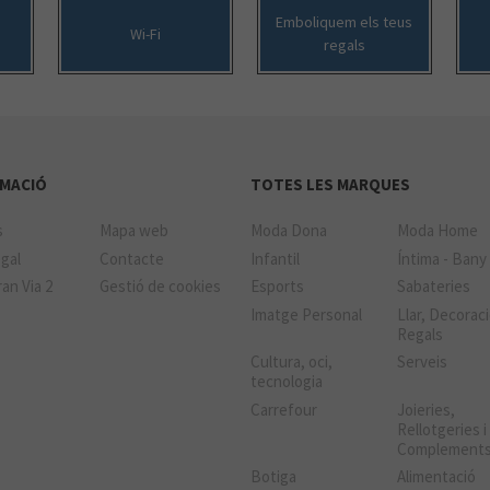
Emboliquem els teus
Wi-Fi
regals
MACIÓ
TOTES LES MARQUES
s
Mapa web
Moda Dona
Moda Home
gal
Contacte
Infantil
Íntima - Bany
an Via 2
Gestió de cookies
Esports
Sabateries
Imatge Personal
Llar, Decoraci
Regals
Cultura, oci,
Serveis
tecnologia
Carrefour
Joieries,
Rellotgeries i
Complement
Botiga
Alimentació