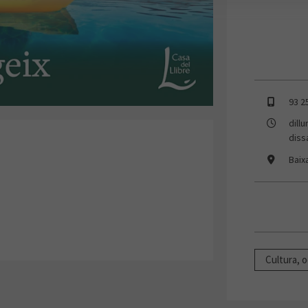
93 2
dill
diss
Baix
Cultura, o