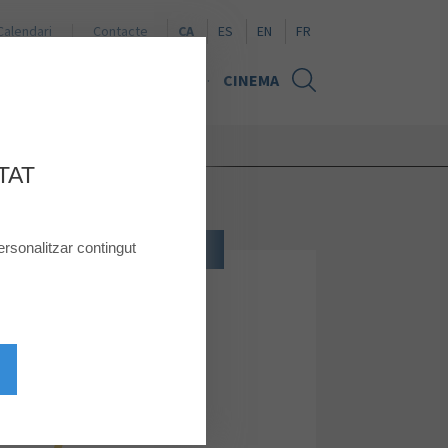
Naviguer en español
Browse in English
Naviguer en français
Calendari
Contacte
CA
ES
EN
FR
TÍCIES
TARGETA REGAL
CINEMA
TAT
rsonalitzar contingut
CULTURA, OCI, TECNOLOGIA
CASA DEL LLIBRE