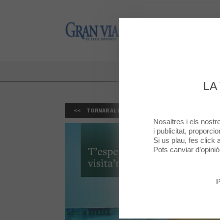
Gran Via 2
Gran Via 2
LA
TORNAR AL LLISTAT
Nosaltres i els nost
i publicitat, proporci
Si us plau, fes click
Pots canviar d’opini
P