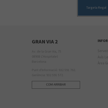
Targeta Regal
GRAN VIA 2
INFOR
Servei
Av. de la Gran Via, 75
08908 L'Hospitalet
Avís Le
Barcelona
Àrea Gr
Punt d'Informació: 932 591 762.
Gerència: 932 591 572.
COM ARRIBAR