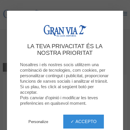
Gran Via 2
Gran Via 2
Dóna la teva opinió
LA TEVA PRIVACITAT ÉS LA
ALE-HOP
NOSTRA PRIORITAT
Nosaltres i els nostres socis utilitzem una
TORNAR A LA BOTIGA
combinació de tecnologies, com cookies, per
personalitzar contingut i publicitat, proporcionar
funcions de xarxes socials i analitzar el trànsit.
1
2
3
4
5
La teva classificació
Si us plau, fes click al següent botó per
acceptar.
Missatge
Pots canviar d’opinió i modificar les teves
preferències en qualsevol moment.
Nom
✓ ACCEPTO
Personalize