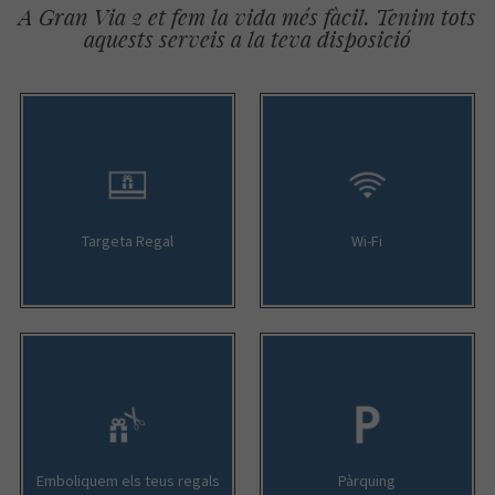
A Gran Via 2 et fem la vida més fàcil. Tenim tots
aquests serveis a la teva disposició
Targeta Regal
Wi-Fi
Emboliquem els teus regals
Pàrquing