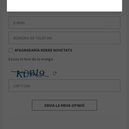
Cognom
E-mail
Número de telèfon
M'AGRADARÍA REBRE NOVETATS
Escriu el text de la imatge.
Captcha
Reload Captcha
ENVIA LA MEVA OPINIÓ