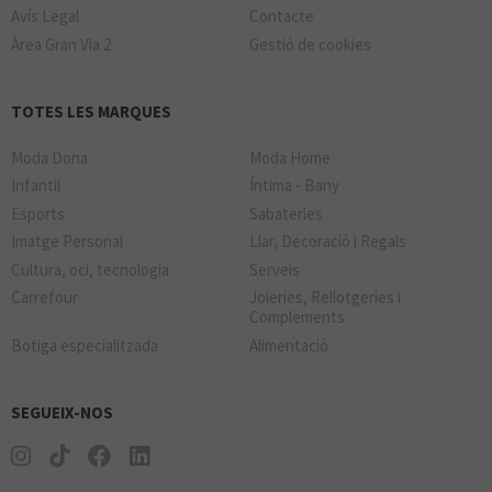
Avís Legal
Contacte
Àrea Gran Via 2
Gestió de cookies
TOTES LES MARQUES
Moda Dona
Moda Home
Infantil
Íntima - Bany
Esports
Sabateries
Imatge Personal
Llar, Decoració i Regals
Cultura, oci, tecnologia
Serveis
Carrefour
Joieries, Rellotgeries i
Complements
Botiga especialitzada
Alimentació
SEGUEIX-NOS