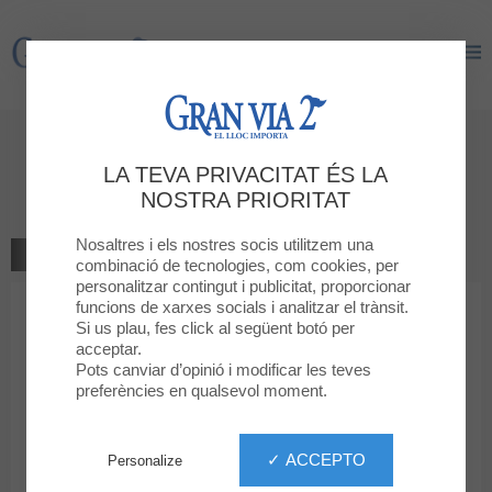
Gran Via 2
Gran Via 2
Dóna la teva opinió
LA TEVA PRIVACITAT ÉS LA
ALL TIME & WATCHES
NOSTRA PRIORITAT
Nosaltres i els nostres socis utilitzem una
TORNAR A LA BOTIGA
combinació de tecnologies, com cookies, per
personalitzar contingut i publicitat, proporcionar
funcions de xarxes socials i analitzar el trànsit.
1
2
3
4
5
La teva classificació
Si us plau, fes click al següent botó per
acceptar.
Missatge
Pots canviar d’opinió i modificar les teves
preferències en qualsevol moment.
Nom
✓ ACCEPTO
Personalize