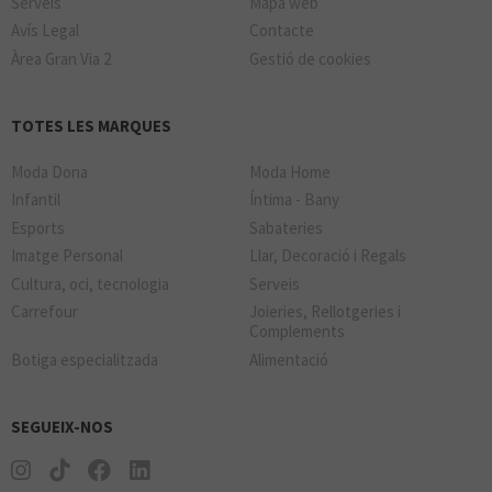
Serveis
Mapa web
Avís Legal
Contacte
Àrea Gran Via 2
Gestió de cookies
TOTES LES MARQUES
Moda Dona
Moda Home
Infantil
Íntima - Bany
Esports
Sabateries
Imatge Personal
Llar, Decoració i Regals
Cultura, oci, tecnologia
Serveis
Carrefour
Joieries, Rellotgeries i
Complements
Botiga especialitzada
Alimentació
SEGUEIX-NOS