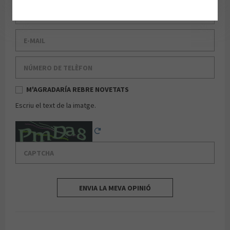
Cognom
E-mail
Número de telèfon
M'AGRADARÍA REBRE NOVETATS
Escriu el text de la imatge.
Captcha
Reload Captcha
ENVIA LA MEVA OPINIÓ