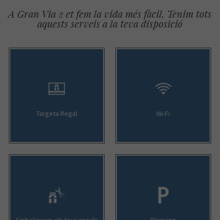
A Gran Via 2 et fem la vida més fàcil. Tenim tots
aquests serveis a la teva disposició
Targeta Regal
Wi-Fi
Emboliquem els teus regals
Pàrquing