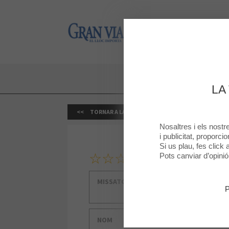
Gran Via 2
Gran Via 2
LA
TORNAR A LA BOTIGA
Nosaltres i els nost
i publicitat, proporci
Si us plau, fes click
1
2
3
4
5
La teva classificació
Pots canviar d’opini
Missatge
P
Nom