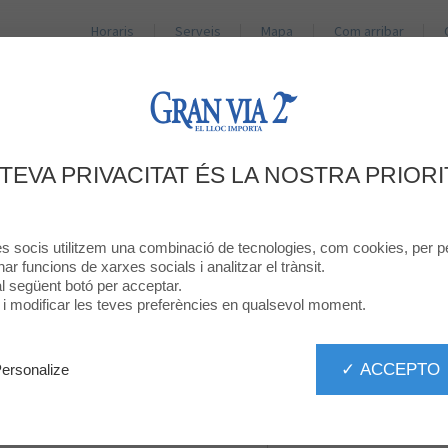
Horaris
Serveis
Mapa
Com arribar
BOTIGUES
RESTAURANTS
PROMOCIONS
NO
DÓNA LA TEVA OPINIÓ
 TEVA PRIVACITAT ÉS LA NOSTRA PRIORI
CALZEDONIA
res socis utilitzem una combinació de tecnologies, com cookies, per pe
onar funcions de xarxes socials i analitzar el trànsit.
 al següent botó per acceptar.
ó i modificar les teves preferències en qualsevol moment.
✓ ACCEPTO
ersonalize
93 2