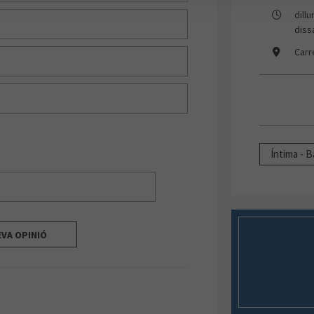
dill
diss
Carr
Íntima - 
EVA OPINIÓ