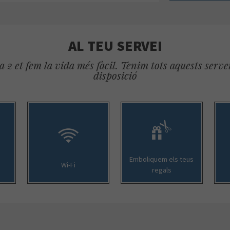
AL TEU SERVEI
 2 et fem la vida més fàcil. Tenim tots aquests servei
disposició
Emboliquem els teus
Wi-Fi
regals