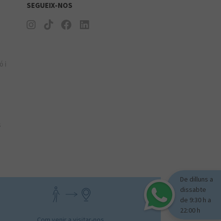
SEGUEIX-NOS
ó i
s
De dilluns a
dissabte
de 9:30 h a
22:00 h
Com venir a visitar-nos