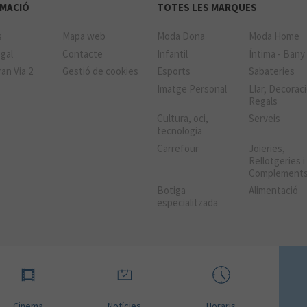
MACIÓ
TOTES LES MARQUES
s
Mapa web
Moda Dona
Moda Home
gal
Contacte
Infantil
Íntima - Bany
an Via 2
Gestió de cookies
Esports
Sabateries
Imatge Personal
Llar, Decoraci
Regals
Cultura, oci,
Serveis
tecnologia
Carrefour
Joieries,
Rellotgeries i
Complement
Botiga
Alimentació
especialitzada
Cinema
Notícies
Horaris