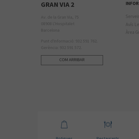
GRAN VIA 2
INFOR
Servei
Av. de la Gran Via, 75
08908 L'Hospitalet
Avís Le
Barcelona
Àrea Gr
Punt d'Informació: 932 591 762.
Gerència: 932 591 572.
COM ARRIBAR
Botigues
Restaurants