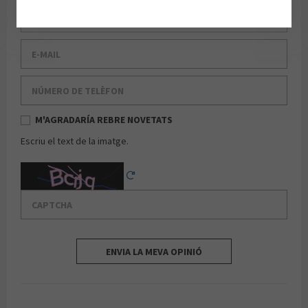
Cognom
E-mail
Número de telèfon
M'AGRADARÍA REBRE NOVETATS
Escriu el text de la imatge.
Captcha
Reload Captcha
ENVIA LA MEVA OPINIÓ