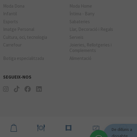
Moda Dona
Moda Home
Infantil
Íntima - Bany
Esports
Sabateries
Imatge Personal
Llar, Decoració i Regals
Cultura, oci, tecnologia
Serveis
Carrefour
Joieries, Rellotgeries i
Complements
Botiga especialitzada
Alimentació
SEGUEIX-NOS
De dilluns a
dissabte