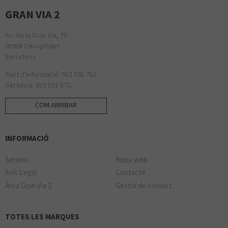
GRAN VIA 2
Av. de la Gran Via, 75
08908 L'Hospitalet
Barcelona
Punt d'Informació: 932 591 762.
Gerència: 932 591 572.
COM ARRIBAR
INFORMACIÓ
Serveis
Mapa web
Avís Legal
Contacte
Àrea Gran Via 2
Gestió de cookies
TOTES LES MARQUES