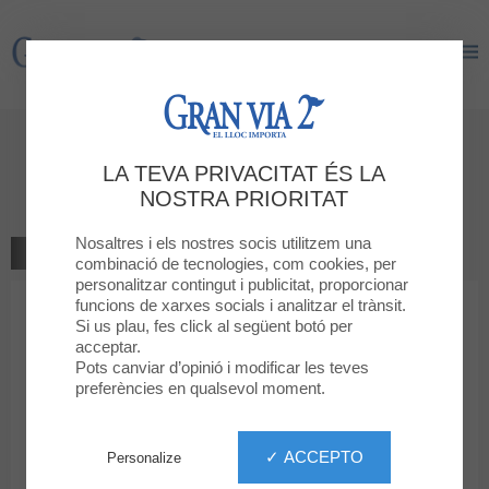
Gran Via 2
Gran Via 2
Dóna la teva opinió
LA TEVA PRIVACITAT ÉS LA
CINES FILMAX GRANVIA
NOSTRA PRIORITAT
Nosaltres i els nostres socis utilitzem una
TORNAR A LA BOTIGA
combinació de tecnologies, com cookies, per
personalitzar contingut i publicitat, proporcionar
funcions de xarxes socials i analitzar el trànsit.
1
2
3
4
5
La teva classificació
Si us plau, fes click al següent botó per
acceptar.
Missatge
Pots canviar d’opinió i modificar les teves
preferències en qualsevol moment.
Nom
✓ ACCEPTO
Personalize