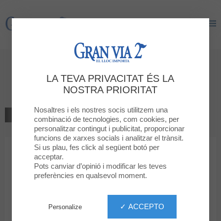
Gran Via 2
Gran Via 2
Benvingut a
LA TEVA PRIVACITAT ÉS LA
Clarks
NOSTRA PRIORITAT
Nosaltres i els nostres socis utilitzem una
TORNAR AL LLISTAT
combinació de tecnologies, com cookies, per
personalitzar contingut i publicitat, proporcionar
SABATERIES
funcions de xarxes socials i analitzar el trànsit.
Si us plau, fes click al següent botó per
acceptar.
Clarks
Pots canviar d’opinió i modificar les teves
preferències en qualsevol moment.
✓ ACCEPTO
Personalize