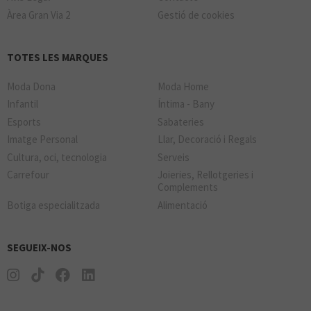
Àrea Gran Via 2
Gestió de cookies
TOTES LES MARQUES
Moda Dona
Moda Home
Infantil
Íntima - Bany
Esports
Sabateries
Imatge Personal
Llar, Decoració i Regals
Cultura, oci, tecnologia
Serveis
Carrefour
Joieries, Rellotgeries i
Complements
Botiga especialitzada
Alimentació
SEGUEIX-NOS