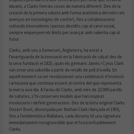
davant, a Clarks fem les coses de manera diferent. Des de la
creació de la primera sabata amb forma anatòmica del món i els
avenços en tecnologies de confort, fins a col·laboracions
culturals innovadores i passos decidits cap al canvi social,
sempre empenyem els límits per avançar amb valentia cap al
futur.
Clarks, amb seu a Somerset, Anglaterra, ha estat a
l’avantguarda de la innovació en la fabricació de calçat des de
la seva fundació el 1825, quan els germans James i Cyrus Clark
van crear una sabatilla a partir de retalls de pell d’ovella. En
aquell moment va ser revolucionari: una combinació d’invenció
i artesania que continua essent al centre del que representa
la marca avui dia. A l’arxiu de Clarks, amb més de 22.000 parells
de sabates, s’hi conserven models que han inspirat
revolucions i definit generacions. Des de la bota original Clarks
Desert Boot, dissenyada per Nathan Clark i llançada el 1950,
fins a l’emblemàtica Wallabee, cada disseny té una signatura
immediatament recognoscible que el fa inconfusiblement
Clarks.