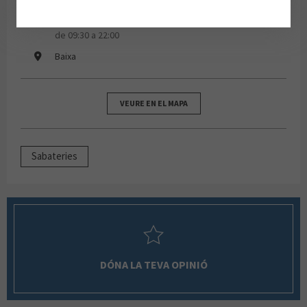
dilluns, dimarts, dimecres, dijous, divendres, dissabte
de 09:30 a 22:00
Baixa
VEURE EN EL MAPA
Sabateries
DÓNA LA TEVA OPINIÓ