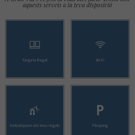
aquests serveis a la teva disposició
Targeta Regal
Wi-Fi
Emboliquem els teus regals
Pàrquing