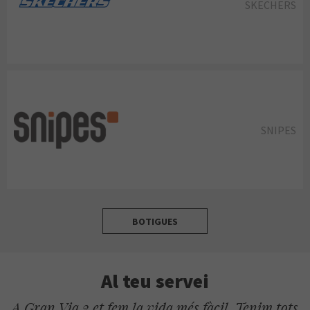
SKECHERS
SNIPES
BOTIGUES
Al teu servei
A Gran Via 2 et fem la vida més fàcil. Tenim tots