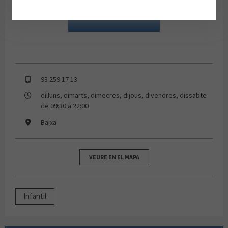
93 259 17 13
dilluns, dimarts, dimecres, dijous, divendres, dissabte
de 09:30 a 22:00
Baixa
VEURE EN EL MAPA
Infantil