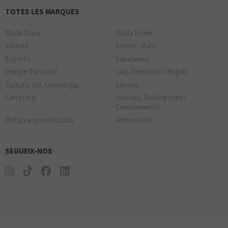
TOTES LES MARQUES
Moda Dona
Moda Home
Infantil
Íntima - Bany
Esports
Sabateries
Imatge Personal
Llar, Decoració i Regals
Cultura, oci, tecnologia
Serveis
Carrefour
Joieries, Rellotgeries i
Complements
Botiga especialitzada
Alimentació
SEGUEIX-NOS