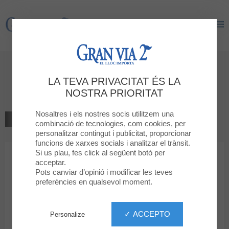
Gran Via 2
Gran Via 2
Benvingut a
LA TEVA PRIVACITAT ÉS LA
DRIM
NOSTRA PRIORITAT
Nosaltres i els nostres socis utilitzem una
TORNAR AL LLISTAT
combinació de tecnologies, com cookies, per
personalitzar contingut i publicitat, proporcionar
INFANTIL
funcions de xarxes socials i analitzar el trànsit.
Si us plau, fes click al següent botó per
acceptar.
DRIM
Pots canviar d’opinió i modificar les teves
preferències en qualsevol moment.
✓ ACCEPTO
Personalize