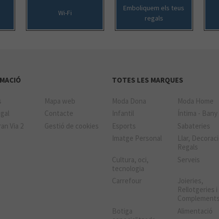
Emboliquem els teus
Wi-Fi
regals
MACIÓ
TOTES LES MARQUES
s
Mapa web
Moda Dona
Moda Home
gal
Contacte
Infantil
Íntima - Bany
an Via 2
Gestió de cookies
Esports
Sabateries
Imatge Personal
Llar, Decoraci
Regals
Cultura, oci,
Serveis
tecnologia
Carrefour
Joieries,
Rellotgeries i
Complement
Botiga
Alimentació