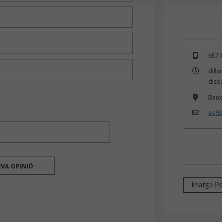
657 
dill
diss
Baix
es98
EVA OPINIÓ
Imatge Pe