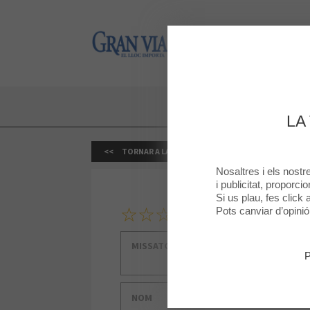
Gran Via 2
Gran Via 2
LA
TORNAR A LA BOTIGA
Nosaltres i els nost
i publicitat, proporci
Si us plau, fes click
1
2
3
4
5
La teva classificació
Pots canviar d’opini
Missatge
P
Nom