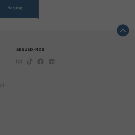
Pàrquing
SEGUEIX-NOS
ó i
s