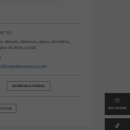
887 311
uns, dimarts, dimecres, dijous, divendres,
abte de 09:30 a 22:00
a
2@equivalenzastores.com
VEURE EN EL PLÀNOL
rsonal
INSTAGRAM