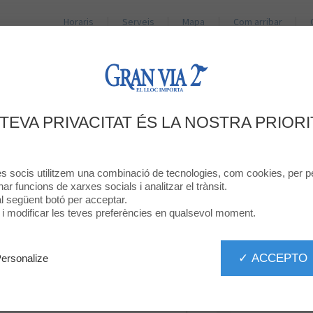
Horaris
Serveis
Mapa
Com arribar
BOTIGUES
RESTAURANTS
PROMOCIONS
NO
DÓNA LA TEVA OPINIÓ
 TEVA PRIVACITAT ÉS LA NOSTRA PRIORI
EQUIVALENZA
res socis utilitzem una combinació de tecnologies, com cookies, per pe
onar funcions de xarxes socials i analitzar el trànsit.
 al següent botó per acceptar.
ó i modificar les teves preferències en qualsevol moment.
✓ ACCEPTO
ersonalize