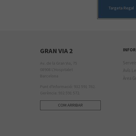
Targeta Regal
GRAN VIA 2
INFOR
Servei
Av. de la Gran Via, 75
08908 L'Hospitalet
Avís Le
Barcelona
Àrea Gr
Punt d'Informació: 932 591 762.
Gerència: 932 591 572.
COM ARRIBAR