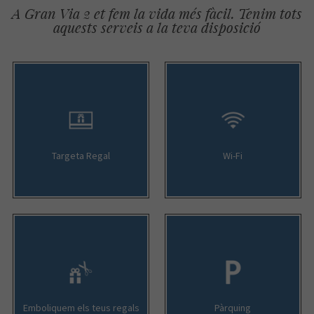
A Gran Via 2 et fem la vida més fàcil. Tenim tots
aquests serveis a la teva disposició
Targeta Regal
Wi-Fi
Emboliquem els teus regals
Pàrquing