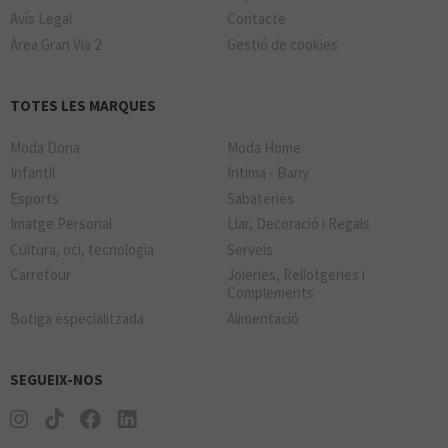
Avís Legal
Contacte
Àrea Gran Via 2
Gestió de cookies
TOTES LES MARQUES
Moda Dona
Moda Home
Infantil
Íntima - Bany
Esports
Sabateries
Imatge Personal
Llar, Decoració i Regals
Cultura, oci, tecnologia
Serveis
Carrefour
Joieries, Rellotgeries i
Complements
Botiga especialitzada
Alimentació
SEGUEIX-NOS