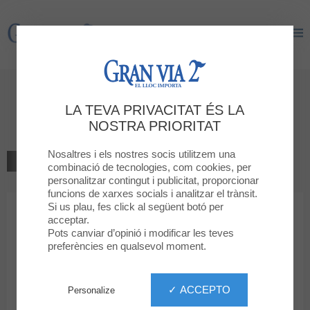
Gran Via 2
Gran Via 2
Benvingut a
LA TEVA PRIVACITAT ÉS LA
GAME
NOSTRA PRIORITAT
Nosaltres i els nostres socis utilitzem una
TORNAR AL LLISTAT
combinació de tecnologies, com cookies, per
personalitzar contingut i publicitat, proporcionar
CULTURA, OCI, TECNOLOGIA
funcions de xarxes socials i analitzar el trànsit.
Si us plau, fes click al següent botó per
acceptar.
GAME
Pots canviar d’opinió i modificar les teves
preferències en qualsevol moment.
✓ ACCEPTO
Personalize