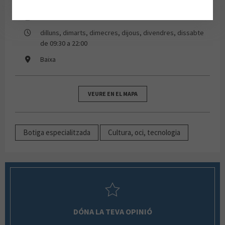
93 827 73 92
dilluns, dimarts, dimecres, dijous, divendres, dissabte
de 09:30 a 22:00
Baixa
VEURE EN EL MAPA
Botiga especialitzada
Cultura, oci, tecnologia
DÓNA LA TEVA OPINIÓ