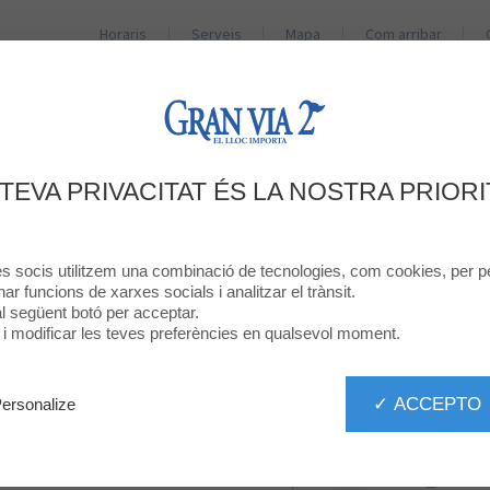
Horaris
Serveis
Mapa
Com arribar
BOTIGUES
RESTAURANTS
PROMOCIONS
NO
DÓNA LA TEVA OPINIÓ
 TEVA PRIVACITAT ÉS LA NOSTRA PRIORI
HUNKEMÖLLER
res socis utilitzem una combinació de tecnologies, com cookies, per pe
onar funcions de xarxes socials i analitzar el trànsit.
 al següent botó per acceptar.
ó i modificar les teves preferències en qualsevol moment.
✓ ACCEPTO
ersonalize
93 2