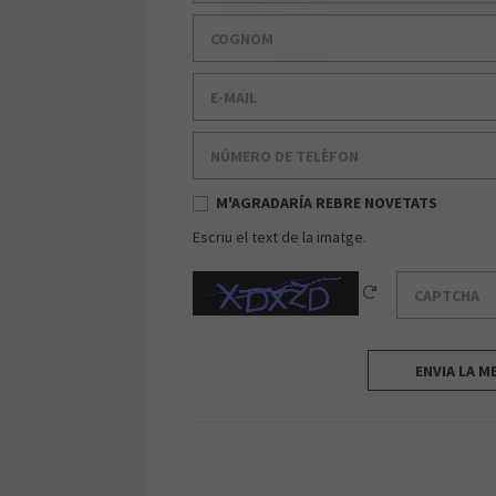
Cognom
E-mail
Número de telèfon
M'AGRADARÍA REBRE NOVETATS
Escriu el text de la imatge.
Captcha
Reload Captcha
ENVIA LA M