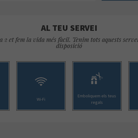
AL TEU SERVEI
 2 et fem la vida més fàcil. Tenim tots aquests servei
disposició
Emboliquem els teus
Wi-Fi
regals