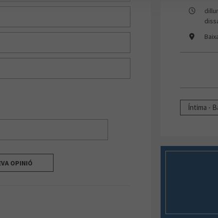
dill
diss
Baix
Íntima - 
EVA OPINIÓ