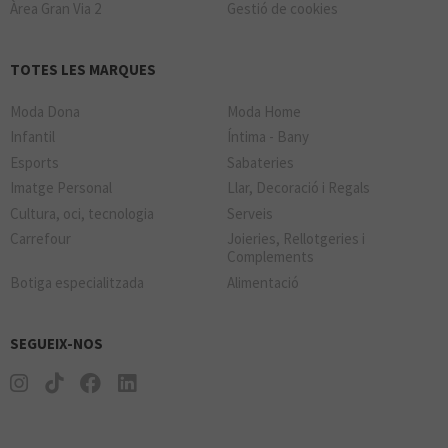
Àrea Gran Via 2
Gestió de cookies
TOTES LES MARQUES
Moda Dona
Moda Home
Infantil
Íntima - Bany
Esports
Sabateries
Imatge Personal
Llar, Decoració i Regals
Cultura, oci, tecnologia
Serveis
Carrefour
Joieries, Rellotgeries i
Complements
Botiga especialitzada
Alimentació
SEGUEIX-NOS