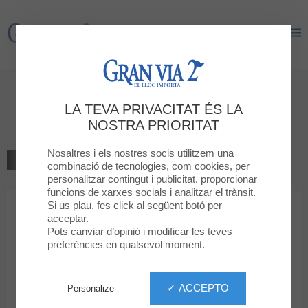
Gran Via 2
Gran Via 2
Benvingut a
LA TEVA PRIVACITAT ÉS LA
Jack&Jones
NOSTRA PRIORITAT
Nosaltres i els nostres socis utilitzem una
TORNAR AL LLISTAT
combinació de tecnologies, com cookies, per
personalitzar contingut i publicitat, proporcionar
MODA
funcions de xarxes socials i analitzar el trànsit.
Si us plau, fes click al següent botó per
acceptar.
Jack&Jones
Pots canviar d’opinió i modificar les teves
preferències en qualsevol moment.
✓ ACCEPTO
Personalize
93 259 12 72