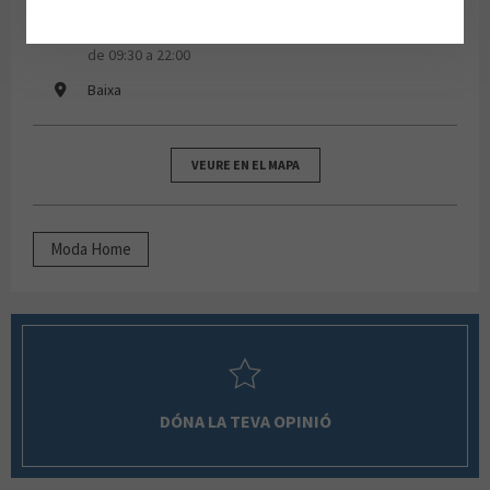
dilluns, dimarts, dimecres, dijous, divendres, dissabte
de 09:30 a 22:00
Baixa
VEURE EN EL MAPA
Moda Home
DÓNA LA TEVA OPINIÓ