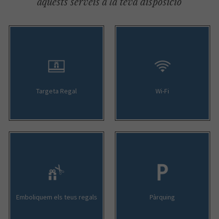
aquests serveis a la teva disposició
Targeta Regal
Wi-Fi
Emboliquem els teus regals
Pàrquing