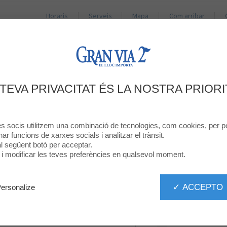
Horaris
Serveis
Mapa
Com arribar
BOTIGUES
RESTAURANTS
PROMOCIONS
NO
DÓNA LA TEVA OPINIÓ
 TEVA PRIVACITAT ÉS LA NOSTRA PRIORI
KOROSHI
res socis utilitzem una combinació de tecnologies, com cookies, per pe
onar funcions de xarxes socials i analitzar el trànsit.
 al següent botó per acceptar.
ó i modificar les teves preferències en qualsevol moment.
✓ ACCEPTO
ersonalize