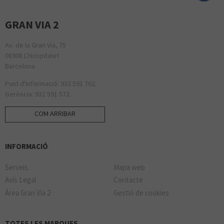
GRAN VIA 2
Av. de la Gran Via, 75
08908 L'Hospitalet
Barcelona
Punt d'Informació: 932 591 762.
Gerència: 932 591 572.
COM ARRIBAR
INFORMACIÓ
Serveis
Mapa web
Avís Legal
Contacte
Àrea Gran Via 2
Gestió de cookies
TOTES LES MARQUES