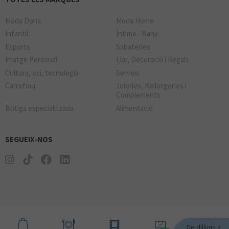
Moda Dona
Moda Home
Infantil
Íntima - Bany
Esports
Sabateries
Imatge Personal
Llar, Decoració i Regals
Cultura, oci, tecnologia
Serveis
Carrefour
Joieries, Rellotgeries i
Complements
Botiga especialitzada
Alimentació
SEGUEIX-NOS
De dilluns a