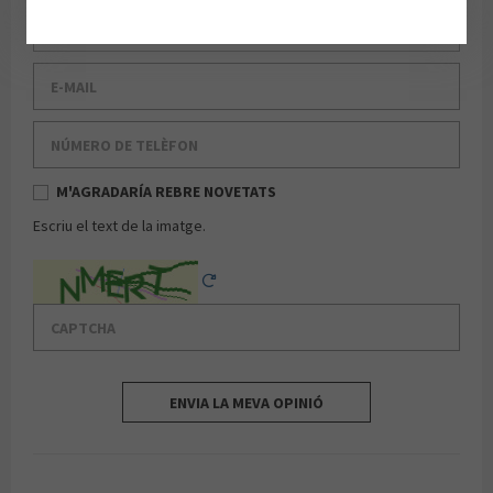
Cognom
E-mail
Número de telèfon
M'AGRADARÍA REBRE NOVETATS
Escriu el text de la imatge.
Captcha
Reload Captcha
ENVIA LA MEVA OPINIÓ