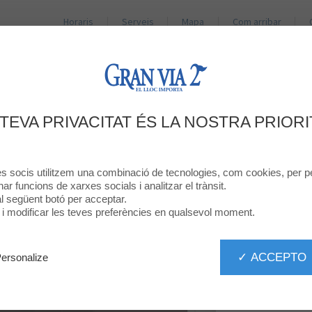
Horaris
Serveis
Mapa
Com arribar
BOTIGUES
RESTAURANTS
PROMOCIONS
NO
BENVINGUT A
 TEVA PRIVACITAT ÉS LA NOSTRA PRIORI
NATURA
res socis utilitzem una combinació de tecnologies, com cookies, per pe
onar funcions de xarxes socials i analitzar el trànsit.
 al següent botó per acceptar.
ó i modificar les teves preferències en qualsevol moment.
✓ ACCEPTO
ersonalize