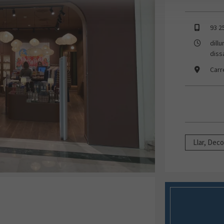
93 2
dill
diss
Carr
Llar, Deco