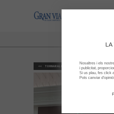
Gran Via 2
Gran Via 2
LA
Nosaltres i els nost
TORNAR AL LLISTAT
i publicitat, proporci
Si us plau, fes click
Pots canviar d’opini
P