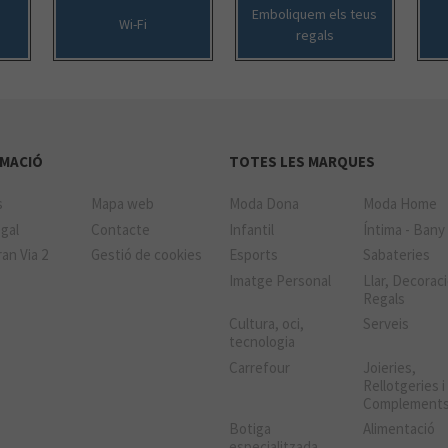
Emboliquem els teus
Wi-Fi
regals
MACIÓ
TOTES LES MARQUES
s
Mapa web
Moda Dona
Moda Home
gal
Contacte
Infantil
Íntima - Bany
an Via 2
Gestió de cookies
Esports
Sabateries
Imatge Personal
Llar, Decoraci
Regals
Cultura, oci,
Serveis
tecnologia
Carrefour
Joieries,
Rellotgeries i
Complement
Botiga
Alimentació
especialitzada