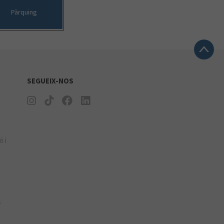
Pàrquing
SEGUEIX-NOS
ó i
s