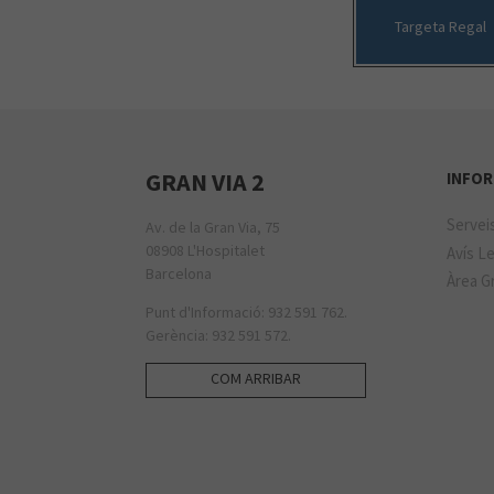
Targeta Regal
GRAN VIA 2
INFOR
Servei
Av. de la Gran Via, 75
08908 L'Hospitalet
Avís Le
Barcelona
Àrea Gr
Punt d'Informació: 932 591 762.
Gerència: 932 591 572.
COM ARRIBAR