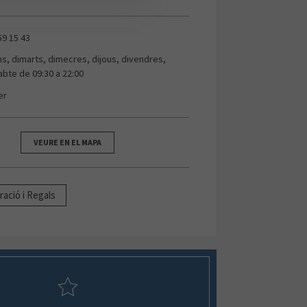
59 15 43
uns, dimarts, dimecres, dijous, divendres,
abte de 09:30 a 22:00
er
VEURE EN EL MAPA
ració i Regals