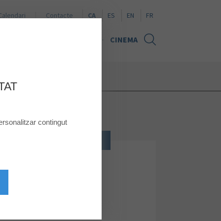
Naviguer en español
Browse in English
Naviguer en français
Calendari
Contacte
CA
ES
EN
FR
TÍCIES
TARGETA REGAL
CINEMA
TAT
rsonalitzar contingut
LLAR, DECORACIÓ I REGALS
Natura