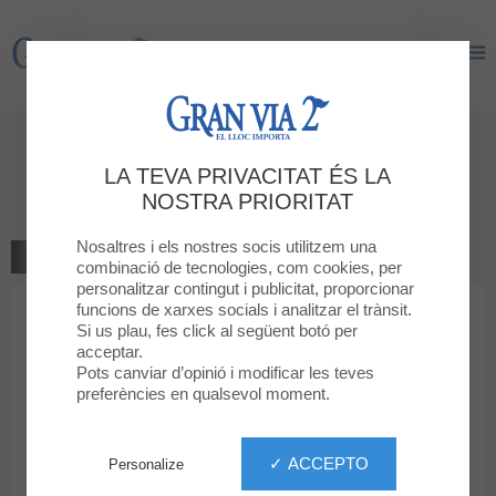
Gran Via 2
Gran Via 2
Dóna la teva opinió
LA TEVA PRIVACITAT ÉS LA
PLAY EXTENSION
NOSTRA PRIORITAT
Nosaltres i els nostres socis utilitzem una
TORNAR A LA BOTIGA
combinació de tecnologies, com cookies, per
personalitzar contingut i publicitat, proporcionar
funcions de xarxes socials i analitzar el trànsit.
1
2
3
4
5
La teva classificació
Si us plau, fes click al següent botó per
acceptar.
Missatge
Pots canviar d’opinió i modificar les teves
preferències en qualsevol moment.
Nom
✓ ACCEPTO
Personalize