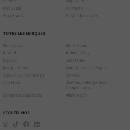
Serveis
Mapa web
Avís Legal
Contacte
Àrea Gran Via 2
Gestió de cookies
TOTES LES MARQUES
Moda Dona
Moda Home
Infantil
Íntima - Bany
Esports
Sabateries
Imatge Personal
Llar, Decoració i Regals
Cultura, oci, tecnologia
Serveis
Carrefour
Joieries, Rellotgeries i
Complements
Botiga especialitzada
Alimentació
SEGUEIX-NOS