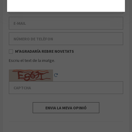
Cognom
E-mail
Número de telèfon
M'AGRADARÍA REBRE NOVETATS
Escriu el text de la imatge.
Captcha
Reload Captcha
ENVIA LA MEVA OPINIÓ