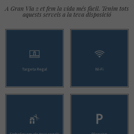
A Gran Via 2 et fem la vida més fàcil. Tenim tots
aquests serveis a la teva disposició
Targeta Regal
Wi-Fi
Emboliquem els teus regals
Pàrquing